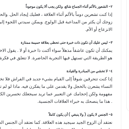
٢- الشعور بالألم أثناء الجماع شائع. ولكن يجب ألا يكون موجوداً
إذا كنت تشعرين دوماً بالألم أثناء العلاقة ، فعليك إيجاد الحل. 
زوجك أن يكثر من المداعبة قبل الولوج. ويمكن سيدتي اللجوء إل
الانزعاج أو الأم.
٣- ليس عليك أن تكون ذات خبرة حتى تحظى بعلاقة حميمة ممتازة
يمكنك أن تكون عاشقاً مذهلاً سواء أكنت ذا خبرة أو لا . يقول ال
هو الطريقة التي تستهل فيها التجربة الحاضرة. لا تتعلق في فكرة
٤- لا تخشي من المبادرة والقيادة
إذا كنت تتحرقين شوقاً إلى القيام بشيء جديد في الفراش فلا تخ
النساء يشعرن بالخجل ولا يقدمن على ما يفكرن فيه. ماذا لو لم 
مفهومة ولكن إحجامك عن التعبير عما تريد سيجعلك تخسرين الكث
. هذا ما ينصحك به خبراء العلاقات الجنسية.
٥- الجنس لا يكون ( ولا ينبغي ) أن يكون كاملاً
نعتقد أن الزوج الجيد سيجيد هذه العلاقة. كما نعتقد أن الجنس ال