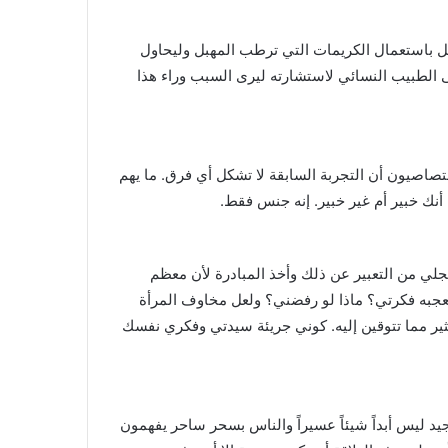
والحل باستعمال الكريمات التي ترطب المهبل وليحاول
ى الطبيب النسائي لاستشارته ليرى السبب وراء هذا
اختصاصيون أن التجربة السابقة لا تشكل أي فرق. ما يهم
 أنك خبير أم غير خبير. إنه جنس فقط.
جلي من التعبير عن ذلك وأخذ المبادرة لأن معظم
تعجبه فكرتي؟ ماذا لو رفضني؟ ولعل مخاوف المرأة
ير مما تتوقين إليه. كوني جريئة سيدتي وفكري نفسك
جيد ليس أبداً شيئاً عسيراً والناس بسحر ساحر يفهمون