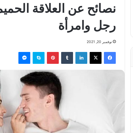
نصائح عن العلاقة الحميم
رجل وامرأة
نوفمبر 20, 2021
فيسبوك
X
لينكدإن
بينتيريست
سكايب
ماسنجر