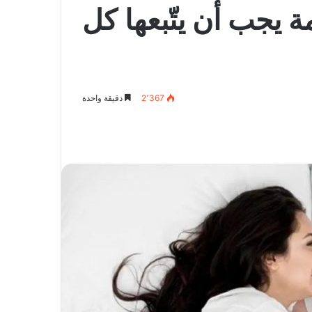
ة يجب أن يتّبعها كل
2٬367
دقيقة واحدة