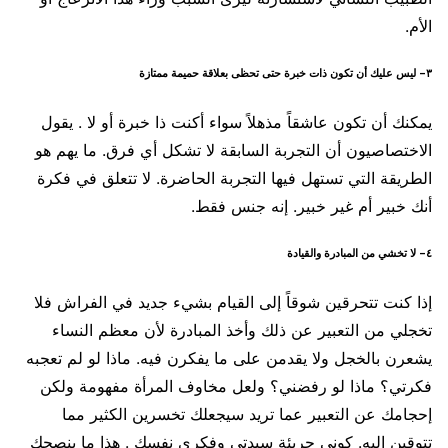
الأم.
٣- ليس عليك أن تكون ذات خبرة حتى تحظى بعلاقة حميمة ممتازة
يمكنك أن تكون عاشقاً مذهلاً سواء أكنت ذا خبرة أو لا . يقول
الاختصاصيون أن التجربة السابقة لا تشكل أي فرق. ما يهم هو
الطريقة التي تستهل فيها التجربة الحاضرة. لا تتعلق في فكرة
أنك خبير أم غير خبير. إنه جنس فقط.
٤- لا تخشي من المبادرة والقيادة
إذا كنت تتحرقين شوقاً إلى القيام بشيء جديد في الفراش فلا
تخجلي من التعبير عن ذلك وأخذ المبادرة لأن معظم النساء
يشعرن بالخجل ولا يقدمن على ما يفكرن فيه. ماذا لو لم تعجبه
فكرتي؟ ماذا لو رفضني؟ ولعل مخاوف المرأة مفهومة ولكن
إحجامك عن التعبير عما تريد سيجعلك تخسرين الكثير مما
تتوقين إليه. كوني جريئة سيدتي وفكري نفسك . هذا ما ينصحك