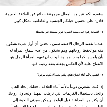
سنقدم لكم عبر هذا المقال مجموعة نصائح عن العلاقة الحميمة
قادرة على تحسين حياتكم الجنسية والعاطفية بشكل كبير.
١- النصيحة رقم 1 على صعيد الجنس : كوني منفتحة غير متحفظة
عندما يقصد الرجال الاختصاصيين ، تجدين أن أول شيء يشكون
منه هو تحفظ زوجاتهم وهم يشكون من عدم سماح المرأة له
بأن يلمسها كما يحب هو. وهنا يجب ان تفهم المرأة الرجل هو
الانفتاح عليه لأن العكس يجعله يفقد رغبته فيها.
٢- الشعور بالألم أثناء الجماع شائع. ولكن يجب ألا يكون موجوداً
إذا كنت تشعرين دوماً بالألم أثناء العلاقة ، فعليك إيجاد الحل.
والحل باستعمال الكريمات التي ترطب المهبل وليحاول زوجك
أن يكثر من المداعبة قبل الولوج. ويمكن سيدتي اللجوء إلى
الطبيب النسائي لاستشارته ليرى السبب وراء هذا الانزعاج أو