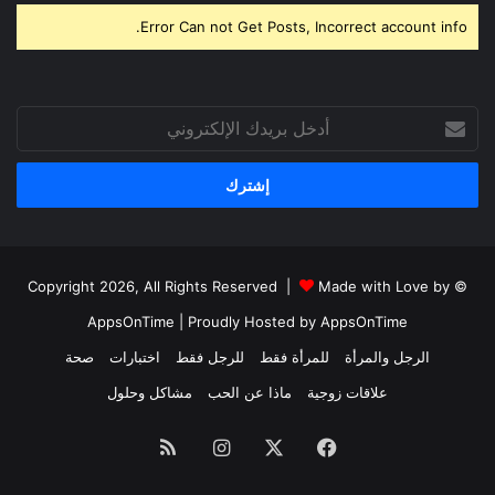
Error Can not Get Posts, Incorrect account info.
أدخل
بريدك
الإلكتروني
Made with Love by
© Copyright 2026, All Rights Reserved |
AppsOnTime
| Proudly Hosted by
AppsOnTime
الرجل والمرأة
للمرأة فقط
للرجل فقط
اختبارات
صحة
علاقات زوجية
ماذا عن الحب
مشاكل وحلول
فيسبوك
X
انستقرام
ملخص