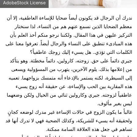
AdobeStock License
ندرك أن الرجال قد يكونون أيضاً ضحايا للإساءة العاطفية، إلا أن
معظم الضحايا الذين نسمع عنهم هم من النساء، لذا سنختار
التركيز عليهن في هذا المقال. ولكننا نرجو منكم أخذ العلم بأن
هذه المبادىء تنطبق على النساء والرجال أيضاً. تعرفوا معنا على
الكلمات التي تؤذي.. هل يسيء إليك زوجك عاطفياً؟
جيري دائماً على حق. زوجته، كارولين، دائماً مخطئة. وهو يتأكد
من إعلامها بذلك. يلوم الآخرين، يتهرب من المسؤولية ويسعى
إلى السيطرة، لكنه يستمر بالإدعاء أنه متمسك بزواجهما. تعميه
هذه المقاربة بين الحب والإساءة، عن حقيقة أنه زوج يسيء
عاطفياً لزوجته. جيري وكارولين ثنائي من الخيال ولكن وضعهما
ليس بغير مألوف.
غالباً ما يكون الزوج في حالات الإساءة غير مدرك لوضعه كجانٍ
ولحقيقة أنه يسيء للشريكة، وكذلك الضحية فهي لا تدرك أنها قد
تساهم في جعل هذه العلاقة السامة ممكنة.