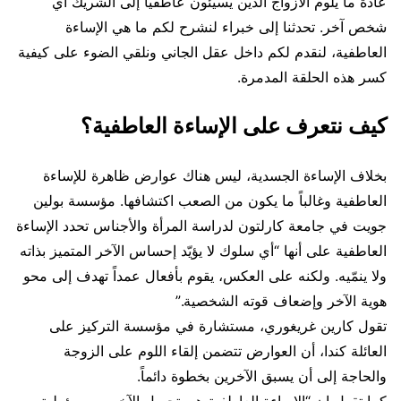
عادة ما يلوم الأزواج الذين يسيئون عاطفياً إلى الشريك أي
شخص آخر. تحدثنا إلى خبراء لنشرح لكم ما هي الإساءة
العاطفية، لنقدم لكم داخل عقل الجاني ونلقي الضوء على كيفية
كسر هذه الحلقة المدمرة.
كيف نتعرف على الإساءة العاطفية؟
بخلاف الإساءة الجسدية، ليس هناك عوارض ظاهرة للإساءة
العاطفية وغالباً ما يكون من الصعب اكتشافها. مؤسسة بولين
جويت في جامعة كارلتون لدراسة المرأة والأجناس تحدد الإساءة
العاطفية على أنها “أي سلوك لا يؤيّد إحساس الآخر المتميز بذاته
ولا ينمّيه. ولكنه على العكس، يقوم بأفعال عمداً تهدف إلى محو
هوية الآخر وإضعاف قوته الشخصية.”
تقول كارين غريغوري، مستشارة في مؤسسة التركيز على
العائلة كندا، أن العوارض تتضمن إلقاء اللوم على الزوجة
والحاجة إلى أن يسبق الآخرين بخطوة دائماً.