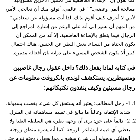
كما تقول إن “الإساءة العاطفية هي تحميل الآخرين مسؤولية
معالجة ألمي وغضبي.” ” في عالمي، أتوقع منك أن تعالجي الأمر،
لأنني لا أعرف كيف أقوم بذلك. لذا أنت مسؤولة عن سعادتي.”
من المهم أن نشير إلى أنه على الرغم من إشارة المراجع إلى
الرجال فيما يتعلق بالإساءة العاطفية، إلا أنه من الممكن أن
يكون الجناة من النساء. بغض النظر عن الجنس، هناك احتمال
كبير ألا يكون الشخص المسيء على دراية بأن أفعاله مدمرة.
في كتابه لماذا يفعل ذلك؟ داخل عقول رجال غاضبين
ومسيطرين، يستكشف لوندي بانكروفت معلومات عن
رجال مسيئين وكيف ينفذون تكتيكاتهم:
1- رجل المطالب: يعتبر أنه يستحق كل شيء، يغضب بسهولة،
شديد الإنتقاد، وغالباً ما يبالغ في تقييم مساهماته في المنزل.
2- دائماً على حق: يرى أن وجهة نظره هي السلطة العليا ولا
يعطي أي قيمة لمشاعر الزوجة. كما أنه يشوه منطق زوجته
العقلاني ويحوله إلى شيء سخيف، مما يجعل زوجته تندم حتى