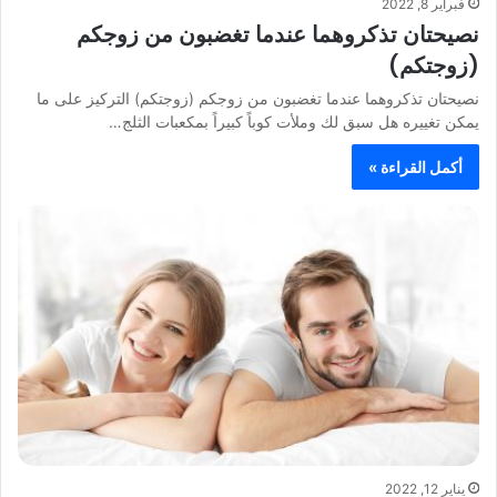
فبراير 8, 2022
نصيحتان تذكروهما عندما تغضبون من زوجكم
(زوجتكم)
نصيحتان تذكروهما عندما تغضبون من زوجكم (زوجتكم) التركيز على ما
يمكن تغييره هل سبق لك وملأت كوباً كبيراً بمكعبات الثلج…
أكمل القراءة »
يناير 12, 2022