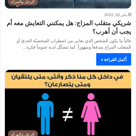
الرجل والمرأة
يناير 30, 2023
شريكي متقلب المزاج: هل يمكنني التعايش معه أم
يجب أن أهرب؟
غالباً ما يكون الشخص الذي يعاني من اضطراب الشخصيّة الحديّ أو
المتقلب المزاج مندفعاً ومتهوراً. كما تتشكّل لديه عموماً فكرة…
أكمل القراءة »
الرجل والمرأة