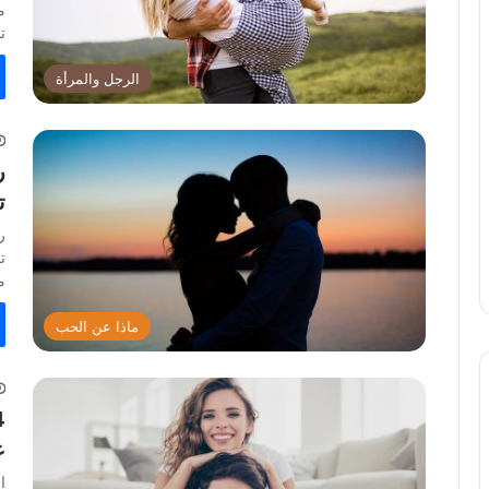
م
ت
الرجل والمرأة
ر
ت
ر
ت
م
ماذا عن الحب
ع
ا