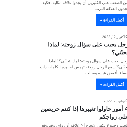
ن الصعب على الكثيرين أن يجدوا علاقة مثالية. فكيف
جدون العلاقة التي…
أكمل القراءة »
أكتوبر 12, 2022
جل يجيب على سؤال زوجته: لماذا
حبّني؟
جل يجيب على سؤال زوجته: لماذا تحبّني؟ “لماذا
حبّني؟”سمع الرجل زوجته تهمس له بهذه الكلمات ذات
ساء. أغمض عينيه وسالت…
أكمل القراءة »
يوليو 25, 2022
4 أمور حاولوا تغييرها إذا كنتم حريصين
لى زواجكم
لحب وحده لا يكفي لإنجاح أيّ علاقة أو زواج، وقد وقع