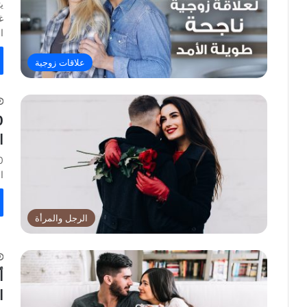
ي
غ
ا
علاقات زوجية
ا
ا
الرجل والمرأة
ا