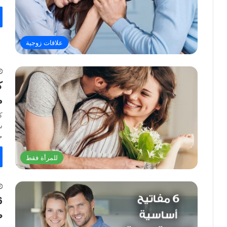
علاقات زوجية
ك
م
ك
س
ح
للمرأة فقط
ط