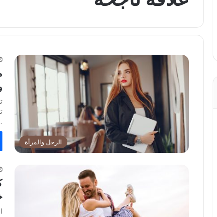
م
و
ت
ت
…
الرجل والمرأة
خ
ا