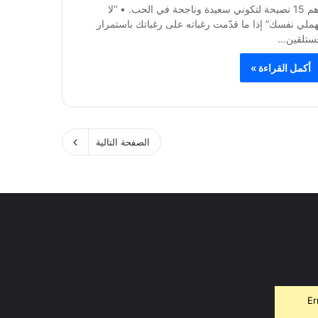
أهم 15 نصيحة لتكوني سعيدة وناجحة في الحب. • “لا
هملي نفسك” إذا ما قدّمت رغباته على رغباتك باستمرار
ستلقين…
أكمل القراءة »
الصفحة التالية
Er