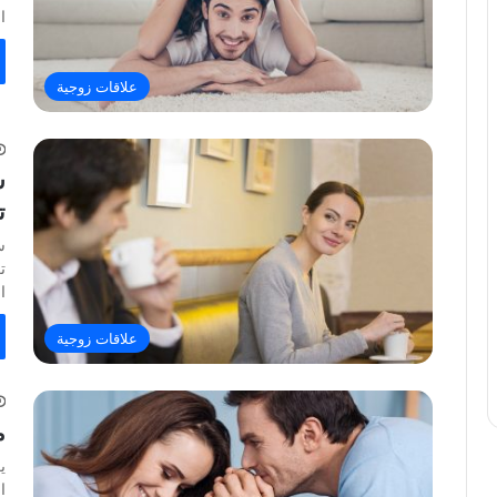
ا
علاقات زوجية
س
ت
س
ت
ا
علاقات زوجية
م
ي
ا