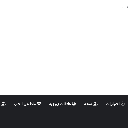
 الذكوري والأنثوي داخلنا، ما الذي يحدث؟
اختبارات
صحة
علاقات زوجية
ماذا عن الحب
م