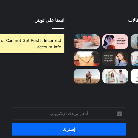
الات
اتبعنا على تويتر
ror Can not Get Posts, Incorrect
account info.
أدخل
بريدك
الإلكتروني