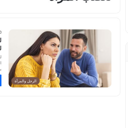
ل
ل
ل
ا
ي
الرجل والمرأة