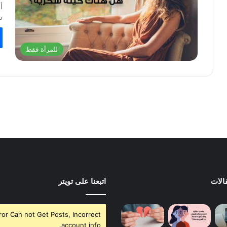
أ
س
للمرأة فقط
الات
اتبعنا على تويتر
ror Can not Get Posts, Incorrect
account info.