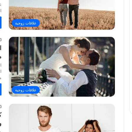
ع
ا
علاقات زوجية
ا
م
ا
ا
م
علاقات زوجية
ك
و
ه