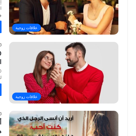
إ
ا
و
علاقات زوجية
ا
ل
علاقات زوجية
أ
ه