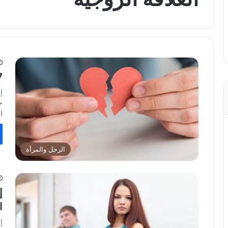
7 خطوات لشفا
إ
ا
الرجل والمرأة
إ
ا
إ