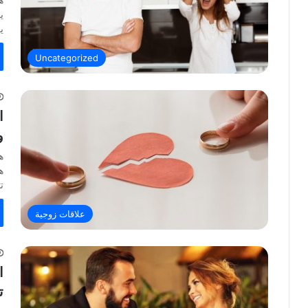
ي
ي
Uncategorized
ا
و
ه
ه
ت
علاقات زوجية
ا
ت