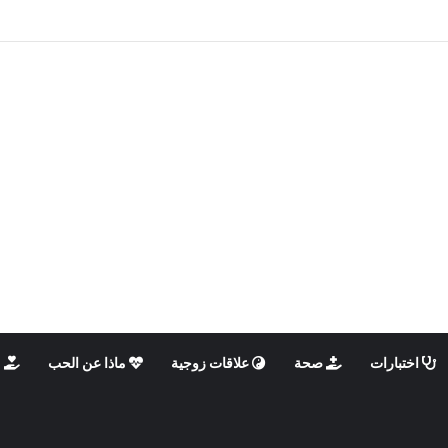
الذكوري والأنثوي داخلنا، ما الذي يحدث؟
اختبارات
صحة
علاقات زوجية
ماذا عن الحب
م