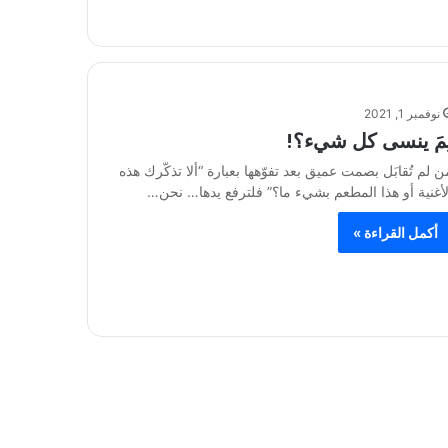
نوفمبر 1, 2021
ِمَ ينسى كل شيء؟!
ن لم تُقابَل بصمت عميق بعد تفوّهها بعبارة “ألا تذكّرك هذه
لأغنية أو هذا المطعم بشيء ما؟” فلترفع يدها… نحن…
أكمل القراءة »