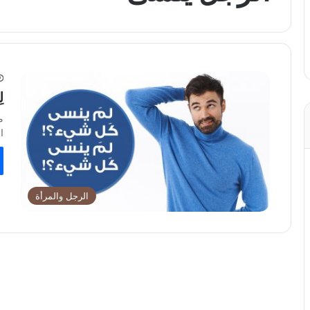
ل
م
ا
الرجل والمرأة