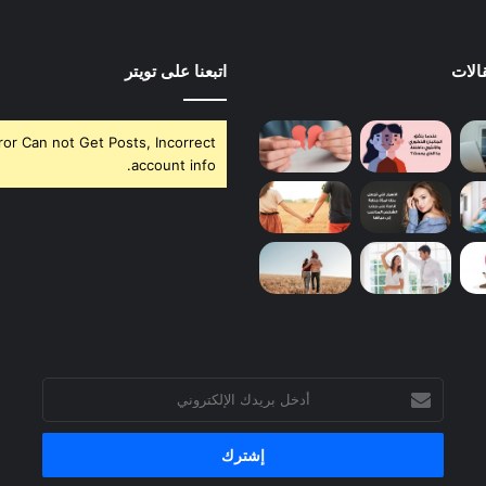
الات
اتبعنا على تويتر
ror Can not Get Posts, Incorrect
account info.
أدخل
بريدك
الإلكتروني