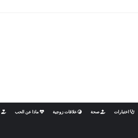
الذكوري والأنثوي داخلنا، ما الذي يحدث؟
اختبارات
صحة
علاقات زوجية
ماذا عن الحب
م