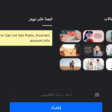
الات
اتبعنا على تويتر
ror Can not Get Posts, Incorrect
account info.
أدخل
بريدك
الإلكتروني