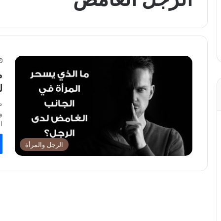
م
ل
م
و
ا
الرجل والمرأة