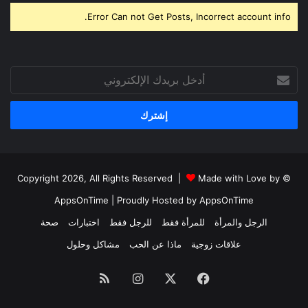
Error Can not Get Posts, Incorrect account info.
أدخل
بريدك
الإلكتروني
Made with Love by
© Copyright 2026, All Rights Reserved |
AppsOnTime
| Proudly Hosted by
AppsOnTime
الرجل والمرأة
للمرأة فقط
للرجل فقط
اختبارات
صحة
علاقات زوجية
ماذا عن الحب
مشاكل وحلول
فيسبوك
X
انستقرام
ملخص