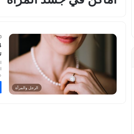
ت
ا
ا
ع
الرجل والمرأة