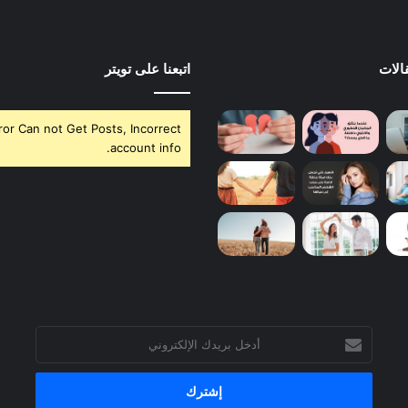
الات
اتبعنا على تويتر
ror Can not Get Posts, Incorrect
account info.
أدخل
بريدك
الإلكتروني