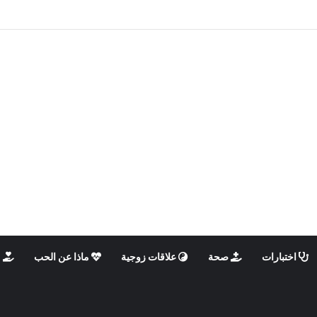
 الذكوري والأنثوي داخلنا، ما الذي يحدث؟
اختبارات
صحة
علاقات زوجية
ماذا عن الحب
م