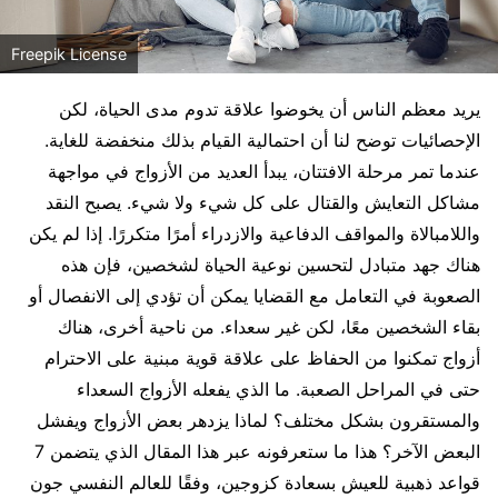
Freepik License
يريد معظم الناس أن يخوضوا علاقة تدوم مدى الحياة، لكن
الإحصائيات توضح لنا أن احتمالية القيام بذلك منخفضة للغاية.
عندما تمر مرحلة الافتتان، يبدأ العديد من الأزواج في مواجهة
مشاكل التعايش والقتال على كل شيء ولا شيء. يصبح النقد
واللامبالاة والمواقف الدفاعية والازدراء أمرًا متكررًا. إذا لم يكن
هناك جهد متبادل لتحسين نوعية الحياة لشخصين، فإن هذه
الصعوبة في التعامل مع القضايا يمكن أن تؤدي إلى الانفصال أو
بقاء الشخصين معًا، لكن غير سعداء. من ناحية أخرى، هناك
أزواج تمكنوا من الحفاظ على علاقة قوية مبنية على الاحترام
حتى في المراحل الصعبة. ما الذي يفعله الأزواج السعداء
والمستقرون بشكل مختلف؟ لماذا يزدهر بعض الأزواج ويفشل
البعض الآخر؟ هذا ما ستعرفونه عبر هذا المقال الذي يتضمن 7
قواعد ذهبية للعيش بسعادة كزوجين، وفقًا للعالم النفسي جون