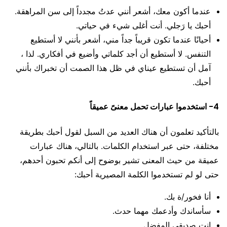
عندما أكون معك، أشعر أنني عدتُ مجدداً إلى سن المراهقة.
أحبك يا رَجلي. أنت أغلى شيء في حياتي.
أحيانًا عندما تكون قريباً جداً مني، أشعر بأنني لا أستطيع
التنفس. لا أستطيع أن أجد كلماتي وأضيع في أفكاري. لذا ،
آمل أن تستطيع عيناي في ظل هذا الصمت أن تخبراك بأنني
أحبك.
4- استخدموا عبارات تحمل معنىً عميقاً
بالتأكيد تعلمون أن هناك العديد من السبل لقول أحبك بطريقة
مختلفة، حتى عبر استخدام الكلمات. بالتالي، هناك عبارات
عميقة من حيث المعنى تشير بوضوح إلى أنكم تحبون أحدهم،
حتى لو لم تستخدموا الكلمة المصيرية أحبك:
أنا فخور/ة بك.
سأساندك وأدعمك مهما حدث.
انت صديقي المفضل.