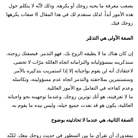
يصعب معرفة ما يحبه زوجك أو يكرهه. وذلك لأنّه لا يتكلم حول
هذه الأمور أبداً. لذلك سنقدم لك في هذا المقال 6 صفات يكرهها
زوجك فيك.
الصفة الأولى هي التذمّر
إن كان هناك ما لا يطيقه الزوج بك، فهو التذمر. فبصفتك زوجته،
ستذكرينه بمسؤولياته والتزاماته اتجاه العائلة مرّات لا تحصى.
لاعتقادك أنه لن يقوم بواجباته إلا إذا استمريت بتذكيره بالأمر.
وستستمرين بملاحقته والتذمر اتجاه عدم مسؤوليته، وتكاسله
وعدم كفاءته في التعامل مع الأمور العائلية.
ما لا تعرفينه، هو أنك توترين زوجك. وعندما توجهينه نحو واجباته
العائلية، يكون هو قد نفدت جميع حيله، وليس بيده ما يقوم به.
الصفة الثانية، هي عندما لا تحادثينه بوضوح
بمقدورك أن تقرأي ما بين السطور في حديث زوجك معك. لكنّه