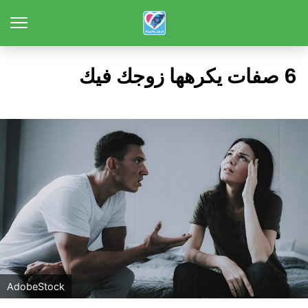
6 صفات يكرهها زوجك فيك
AdobeStock