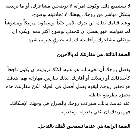
لا يستطيع ذلك. وكونك امرأة، لا توضحين مشاعرك، أو ما تريدينه
بشكل مباشر من زوجك، يجعلك لا تحادثينه بوضوح.
وعند قيامك بذلك، لن يدرك الأمر جيّداً. وسيكون مرتبكاً ومشوشاً
لما تقولينه. فهو يفضل أن تتحدثي بوضوح أكثر معه. ويكره أن
توصّلي مشاعرك وأحاسيسك إليه بطرقٍ غير مباشرة.
الصفة الثالثة، هي مقارنتك له بالآخرين
يفضل زوجك أن تحبيه لما هو عليه. لكنّك تريدينه أن يكون ناجحاً
كأصدقائك أو زملائك أو أقاربك. لذلك تقارنين مهاراته بهم. هدفك
هو تحفيز زوجك ليقوم بعمل أفضل في الحياة. لكنّ مقارنتك هذه
تحفزه بطريقةٍ خاطئة.
عند قيامك بذلك، سيرغب زوجك بالصراخ في وجهك، لإسكاتك.
فهو يريدك ان تثقي بقدراته ومقدرته.
الصفة الرابعة هي عندما تسمحين لأهلك بالتدخل.