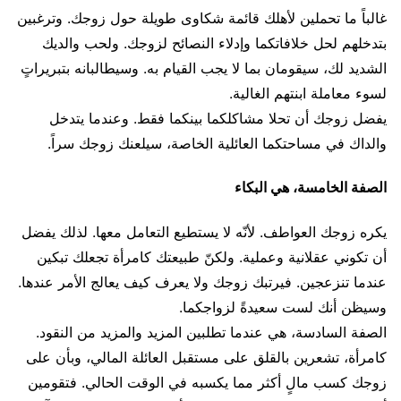
غالباً ما تحملين لأهلك قائمة شكاوى طويلة حول زوجك. وترغبين
بتدخلهم لحل خلافاتكما وإدلاء النصائح لزوجك. ولحب والديك
الشديد لك، سيقومان بما لا يجب القيام به. وسيطالبانه بتبريراتٍ
لسوء معاملة ابنتهم الغالية.
يفضل زوجك أن تحلا مشاكلكما بينكما فقط. وعندما يتدخل
والداك في مساحتكما العائلية الخاصة، سيلعنك زوجك سراً.
الصفة الخامسة، هي البكاء
يكره زوجك العواطف. لأنّه لا يستطيع التعامل معها. لذلك يفضل
أن تكوني عقلانية وعملية. ولكنّ طبيعتك كامرأة تجعلك تبكين
عندما تنزعجين. فيرتبك زوجك ولا يعرف كيف يعالج الأمر عندها.
وسيظن أنك لست سعيدةً لزواجكما.
الصفة السادسة، هي عندما تطلبين المزيد والمزيد من النقود.
كامرأة، تشعرين بالقلق على مستقبل العائلة المالي، وبأن على
زوجك كسب مالٍ أكثر مما يكسبه في الوقت الحالي. فتقومين