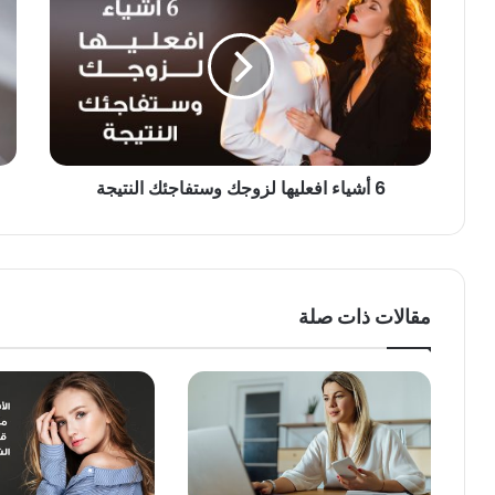
6 أشياء افعليها لزوجك وستفاجئك النتيجة
مقالات ذات صلة