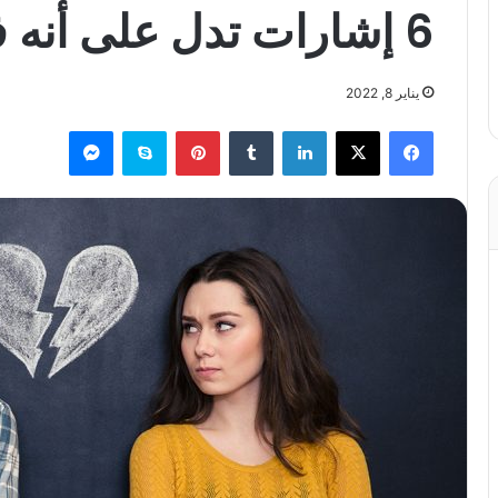
6 إشارات تدل على أنه فقد اهتمامه بكِ حقاً
يناير 8, 2022
فيسبوك
X
لينكدإن
بينتيريست
سكايب
ماسنجر