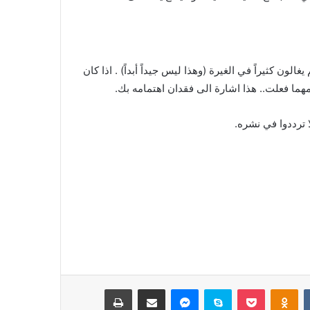
ون كثيراً في الغيرة (وهذا ليس جيداً أبداً) . اذا كان
 مهما فعلت.. هذا اشارة الى فقدان اهتمامه بك.
بوكيت
Odnoklassniki
سكايب
ماسنجر
مشاركة عبر البريد
طباعة