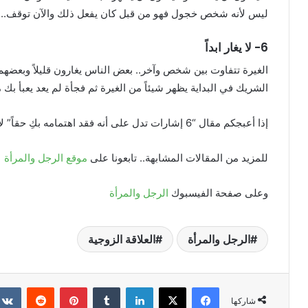
ليس لأنه شخص خجول فهو من قبل كان يفعل ذلك والآن توقف..
6- لا يغار ابداً
الغيرة تتفاوت بين شخص وآخر.. بعض الناس يغارون قليلاً وبعضهم يغال
الشريك في البداية يظهر شيئاً من الغيرة ثم فجأة لم يعد يعبأ بك
إذا أعبجكم مقال “6 إشارات تدل على أنه فقد اهتمامه بكِ حقاً” لا ترددوا في نشره.
للمزيد من المقالات المشابهة.. تابعونا على
موقع الرجل والمرأة
وعلى صفحة الفيسبوك
الرجل والمرأة
الرجل والمرأة
العلاقة الزوجية
فيسبوك
X
لينكدإن
بينتيريست
شاركها