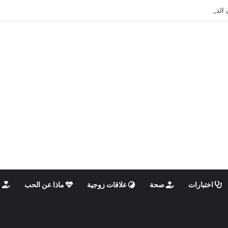
 الذكوري والأنثوي داخلنا، ما الذي يحدث؟
اختبارات
صحة
علاقات زوجية
ماذا عن الحب
م