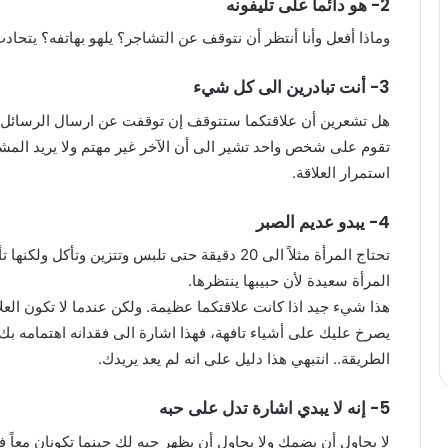
2- هو دائماً على تليفونه
وماذا أفعل وأنا أنتظر أن نتوقف عن التشاجر؟ يلهو بهاتفه؟ يتحا
3- أنت تبادرين الى كل شيء
هل تشعرين أن علاقتكما ستتوقف إن توقفت عن ارسال الرسائل له 
تقوم على شخص واحد تشير الى أن الآخر غير مهتم ولا يريد المشارك
استمرار العلاقة.
4- يبدو عديم الصبر
تحتاج المرأة مثلاً الى 20 دقيقة حتى تلبس وتتزين 
المرأة سعيدة لأن حبيبها ينتظرها.
هذا شيء جيد اذا كانت علاقتكما عظيمة. ولكن عندما لا تكون العل
يصرخ عليك على أشياء تافهة، فهذا اشارة الى فقدانه اهتمامه بك. 
الطريقة.. انتبهي هذا دليل على انه لم يعد يريدك.
5- إنه لا يبدي اشارة تدل على حبه
لا يحاول أن يضمك ولا يحاول أن يظهر حبه لك حينما تكونان معاً 