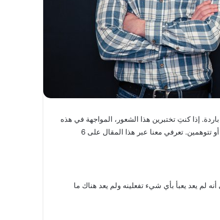
 باردة. إذا كنتِ تختبرين هذا الشعور، المواجهة في هذه
الحالة ستكون محرجة لكلا الطرفين، وربما سيتهمكِ بأنكِ تبالغين أو تتوهمين. تعرفي معنا عبر هذا المقال على 6
نه لم يعد يعبأ بأي شيء تفعلينه ولم يعد هناك ما