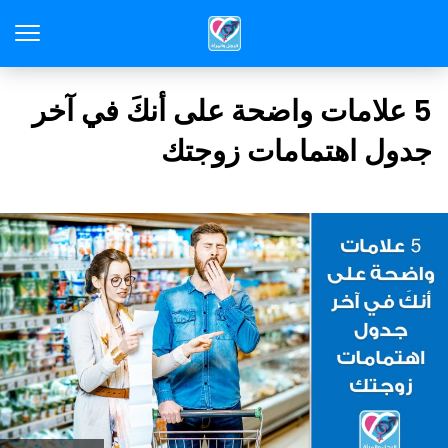
5 علامات واضحة على أنكَ في آخر
جدول اهتمامات زوجتك