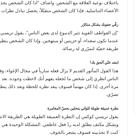
باختلاف نوعية العلاقة مع الشخص. واضاف “اذا كان الشخص يجذبنا تت
الأعضاء التناسلية. فإذا كان الشخص متقبّلاً، يحصل تبادل نظرا
رفّي جفونك بشكل متكرّر
“إن العواطف القوية تثير الدموع لدى بعض الناس”، يقول تريسي 
عندما نكون سعداء، أو حزينين أو مبتهجين. وإذا كان الشخص ينظر إ
طريقة خفيّة لتمرّري له رسالة.
ابتعد عنّي ألحق بك!
هذا القول المأثور القديم لا يزال فعله سارياً في مجال الإغواء
الناس انظري إلى شخص ما لجعله يفهم أنك لاحظت وجوده. بعد ذ
مرة أخرى. إذا كان مهتماً فسوف يبعد نظره للحظة وبعد ذلك ينظر إ
تصرّي.
نظرة عميقة طويلة للواتي يتحلين بحسّ المغامرة
يقول تريسي كوكس إن النظرة العميقة الطويلة هي الطريقة الانت
وبشكل مكثف يطلق لديه ردّ فعل عاطفي. المشكلة الوحيدة هي أنه 
كنت لا تجذبينه فسوف يشعر بالخوف.