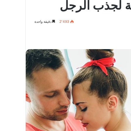
2٬493
دقيقة واحدة