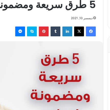
5 طرق سريعة ومضمونة لجذب الرجل
ديسمبر 10, 2021
فيسبوك
X
لينكدإن
بينتيريست
سكايب
ماسنجر