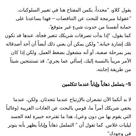
يقول كلاو، “مجدداً، يكمن المفتاح هنا في تغيير السلوكيات.
“عقولنا مبرمجة للبحث عن التناقضات – فهذا يساعدنا على
حماية أنفسنا من حدوث شيءٍ غير متوقع”.
كما يقول، “إذا بدأت تصرفات شريكك تتغير فجأة، عندها قد تكون
تلك إشارة خيانة.” ولكن يمكن أن يعني ذلك أيضاً أن أحد أصدقائه
يمر بمرحلة صعبة، أو أنه مشغول بضغط العمل. ولكن إذا كان
الأمر مريباً بالنسبة إليك، إسألي عما يجري”. قد تستنتجين شيئاً
من طريقة إجابته.
5- يتململ ذهاباً وإياباً عندما تتكلمين
لا بد أنكما الآن تشعران بالإرتياح عندما تتحدثان. ولكن، عندما
يخفي شريكك أمراً ما، قومي بالبحث عن العادات الغريبة (وغالباً
التي يقوم بها من دون وعي)، هذا ما تقترحه خبيرة لغة الجسد
ليليات غلاس. كما تقول أن ” التململ ذهاباً وإياباً يظهر بأنه يتوتر
في وجودك”