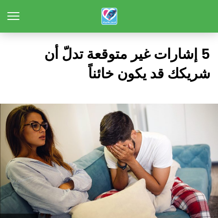
5 إشارات غير متوقعة تدلّ أن
شريكك قد يكون خائناً