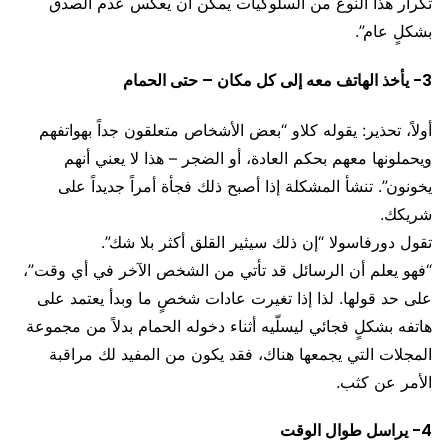
تكرار هذا النوع من السلوكيات يمكن أن يعكس عدم الصدق
بشكلٍ عام”.
3- يأخذ الهاتف معه إلى كل مكان – حتى الحمام
أولاً، تحذير: يقوله كلاو “بعض الأشخاص متعلقون جداً بهواتفهم
ويحملونها معهم بحكم العادة، أو الضجر – هذا لا يعني أنهم
يخونون”. تنشأ المشكلة إذا أصبح ذلك فجأة أمراً جديداً على
شريكك.
تقول دورفاسولا “إن ذلك سيثير القلق أكثر بلا شك”.
“فهو يعلم أن الرسائل قد تأتي من الشخص الآخر في أي وقت”،
على حد قولها. لذا إذا تغيرت عادات شخصٍ ما وبدأ يعتمد على
هاتفه بشكلٍ فجائي ليسلّيه أثناء دخوله الحمام بدلاً من مجموعة
المجلات التي يجمعها هناك، فقد يكون من المفيد لك مراقبة
الأمر عن كثب.
4- يراسل طوال الوقت