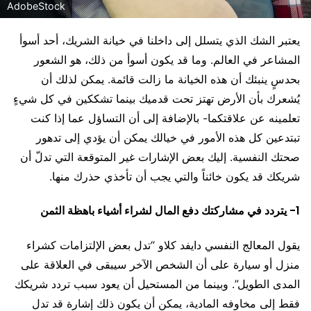
AdobeStock
يعتبر الشك الذي يتسلل إلى داخلنا في خيانة الشريك، أحد أسوأ
المشاعر في العالم. وما قد يكون أسوأ من ذلك، هو الشعور
بحدسٍ ينبئك أن هذه الخيانة ما زالت قائمة. يمكن لذلك أن
يُشعرك بأن الأرض تهتز تحت قدميك بينما تشككين في كل شيءٍ
تعلمينه عن علاقتكما- بالإضافة إلى أن التساؤل عما إذا كنت
تبتدعين كل هذه الأمور في خيالك يمكن أن يؤدي إلى تدهور
صحتك النفسية. إليك بعض الإشارات غير المتوقعة التي تدلّ أن
شريكك قد يكون خائناً والتي يجب أن تأخذي حذرك منها.
1- يتردد في مشاركتك دفع المال لشراء أشياء باهظة الثمن
يقول المعالج النفسي دايفد كلاو “تدل بعض الإلتزامات كشراء
منزل أو سيارة على أن الشخص الآخر سيبقى في العلاقة على
المدى الطويل”. وبينما من المستحيل أن يعود سبب تردد شريكك
فقط إلى مخاوفه المادية، يمكن أن يكون ذلك إشارة قد تدل