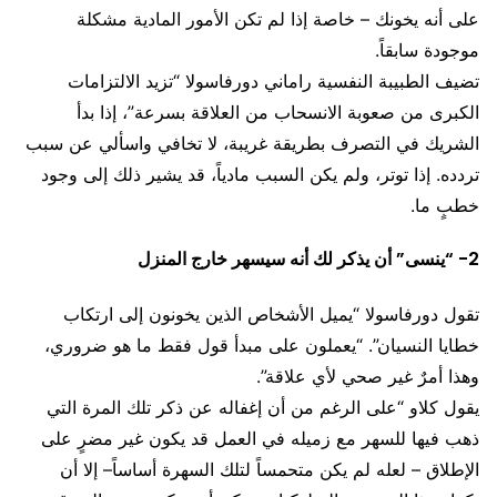
على أنه يخونك – خاصة إذا لم تكن الأمور المادية مشكلة
موجودة سابقاً.
تضيف الطبيبة النفسية راماني دورفاسولا “تزيد الالتزامات
الكبرى من صعوبة الانسحاب من العلاقة بسرعة”، إذا بدأ
الشريك في التصرف بطريقة غريبة، لا تخافي واسألي عن سبب
تردده. إذا توتر، ولم يكن السبب مادياً، قد يشير ذلك إلى وجود
خطبٍ ما.
2- “ينسى” أن يذكر لك أنه سيسهر خارج المنزل
تقول دورفاسولا “يميل الأشخاص الذين يخونون إلى ارتكاب
خطايا النسيان”. “يعملون على مبدأ قول فقط ما هو ضروري،
وهذا أمرٌ غير صحي لأي علاقة”.
يقول كلاو “على الرغم من أن إغفاله عن ذكر تلك المرة التي
ذهب فيها للسهر مع زميله في العمل قد يكون غير مضرٍ على
الإطلاق – لعله لم يكن متحمساً لتلك السهرة أساساً– إلا أن