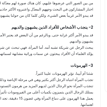
من بين الصور التي عرضوها عليهم، كان هناك صورة لهم معدّلة 
اختار المشاركون في البحث وجههم المعدّل واعتبروه الأكثر جاذبي
قد يبدو الأمر غريباً بعض الشيء، ولكن كلما كان من حولنا يشبهونن
2- ينجذب الأشخاص للأفراد الذين يشبهون والديهم
قد يبدو الأمر أكثر غرابة حتى. وبالرغم من أن البعض قد يعتبر الأ
يشبهون والديهم.
يبحث الرجل عن شريكة تشبه أمه. أما المرأة، فهي تبحث عن شر
يؤكد العلماء أن الأفراد يبحثون عن سمات ورائية مشابهة لسماتهم 
3- الهرمونات
شئنا أم أبينا، تؤثر الهرمونات علينا كثيراً.
تجذب المرأة انتباه الرجل أكثر بكثير وهي في مرحلة الإباضة وذل
تنجذب المرأة نحو الرجال الذين لديهم المزيد من هرمون التستو
يمتلك الرجال الذين يتميزون بكميات أعلى من الفيرومونات تأثيراً
يعمل هذا الهرمون على د
اهتمامها.