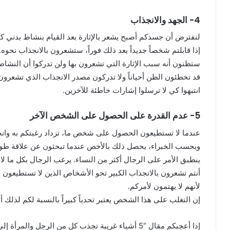
4- الجهد والانجذاب
لنفترض أن جسدكم أصبح يشعر بالإثارة بعد القيام بنشاط بدني كالت
إذا قابلتم شخصاً جديداً بعد ذلك فوراً، ستشعرون بالانجذاب نحوه.
ستظنون أنه سبب الإثارة التي تشعرون بها ولن تدركوا أن النشاط
قد تخطئون الظن أحياناً ولا تدركون مصدر الانجذاب الذي تشعرون 
انتبهوا كي لا ترسلوا إشارات خاطئة للآخرين.
5- عدم القدرة على الحصول على الشخص الآخر
عندما لا تستطيعون الحصول على شخص ما، تزداد رغبتكم به وانج
وبحسب الخبراء، يحصل ذلك بالأخص عندما تبحثون عن علاقة طويل
ينطبق الأمر على الرجال أكثر من النساء. يرغب الرجال بكل ما ل
أنتم تشعرون بالانجذاب الكبير تحو الأشخاص الذين لا تستطيعون
لأنهم لا يهتمون لأمركم.
إن التغلب على هذا الشخص يعتبر تحدياً كبيراً بالنسبة لكم لذلك 
إذا أعجبكم مقال “5 أشياء غريبة تجذب كل من الرجل والمرأة إلى بعضهما” لا تترددوا في نشره.