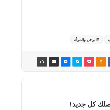
الرجل والمرأة
بوكيت
Odnoklassniki
سكايب
ماسنجر
مشاركة عبر البريد
طباعة
يصلك كل جديد!