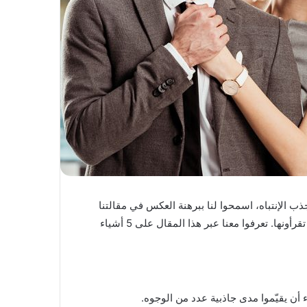
ب الإنتباه، اسمحوا لنا ببرهنة العكس في مقالتنا
هذه. هناك أمور عديدة أخرى لا تعرفونها وستتفاجأون حتماً عندما تقرأونها. تعرفوا معنا عبر هذا المقال على 5 أشياء
ن يقيّموا مدى جاذبية عدد من الوجوه.