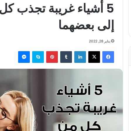
5 أشياء غريبة تجذب كل
إلى بعضهما
يناير 28, 2022
فيسبوك
X
لينكدإن
بينتيريست
سكايب
ماسنجر