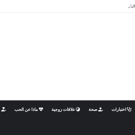
الذكوري والأنثوي داخلنا، ما الذي يحدث؟
اختبارات
صحة
علاقات زوجية
ماذا عن الحب
م