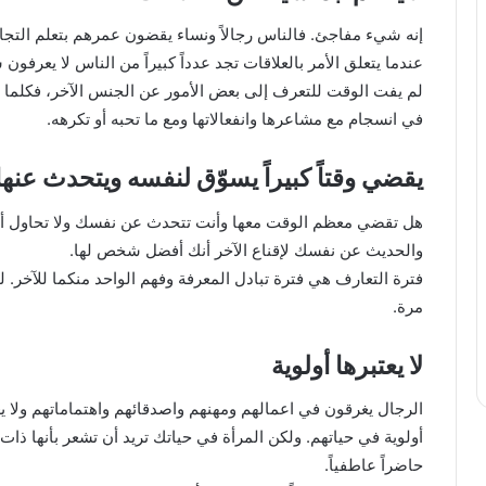
إنه شيء مفاجئ. فالناس رجالاً ونساء يقضون عمرهم بتعلم التجار
عندما يتعلق الأمر بالعلاقات تجد عدداً كبيراً من الناس لا يعرفون
لم يفت الوقت للتعرف إلى بعض الأمور عن الجنس الآخر، فكلما بذ
في انسجام مع مشاعرها وانفعالاتها ومع ما تحبه أو تكرهه.
يقضي وقتاً كبيراً يسوّق لنفسه ويتحدث عنها
هل تقضي معظم الوقت معها وأنت تتحدث عن نفسك ولا تحاول أن 
والحديث عن نفسك لإقناع الآخر أنك أفضل شخص لها.
فترة التعارف هي فترة تبادل المعرفة وفهم الواحد منكما للآخر. 
مرة.
لا يعتبرها أولوية
الرجال يغرقون في اعمالهم ومهنهم واصدقائهم واهتماماتهم ولا يع
أولوية في حياتهم. ولكن المرأة في حياتك تريد أن تشعر بأنها ذات 
حاضراً عاطفياً.