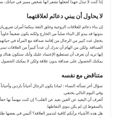
إذا كنت لا تبذل جهداً لجعلها تشعر أنها شخص مميز في حياتك، 
لا يحاول أن يبني دعائم لعلاقتهما
إن بناء دعائم للعلاقات الزوجية وخلق الثقة بينكما أمران ضروريان
بدونها قد يبدو كل البناء صلباً من الخارج ولكنه يكون ضعيفاً خاوياً
يخجل عدد كبير من الرجال من إقامة صداقة مع المرأة في حياتهم 
الصداقة. ولكن من الهام أن تدرك أن عدداً كبيراً من العلاقات تب
إنها تريد أن تعرف أن تستطيع الإعتماد عليك وأنك ستكون هناك وأ
يمكنك الحصول على صداقة بدون علاقة ولكن لا يمكنك الحصول ع
متناقض مع نفسه
سؤال آخر تسأله النساء : لماذا يكون الرجال أحياناً باردين وأحيانا
وفي اليوم التالي يختفي.
أتعرف أن البعيد عن العين بعيد عن القلب؟ إن كنت مهتماً بها حقاً
بالسقوط إن لم يكن ينوي التقاطها.
هل هذه الأشياء برأيكم كافية لتدمير العلاقة؟ أليس في بعضها ظلم 