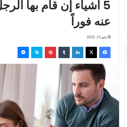
5 أشياء إن قام بها الرج
عنه فوراً
مايو 13, 2022
فيسبوك
X
لينكدإن
بينتيريست
سكايب
ماسنجر