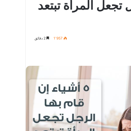
ل تجعل المرأة تبتعد
1٬957
2 دقائق