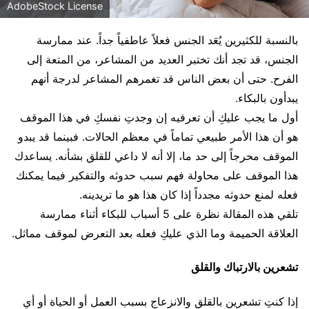
AdobeStock License
بالنسبة للكثيرين يُعَد الجنس فعلاً عاطفياً جداً. عند ممارسة
الجنس، قد تجد أنك تختبر العديد من المشاعر، من المتعة إلى
الفرح. حتى أن بعض الناس قد تغمرهم المشاعر لدرجة أنهم
يبدأون بالبكاء.
أول ما يجب عليكِ أن تعرفيه إن وجدتِ نفسكِ في هذا الموقف
هو أن هذا الأمر طبيعي تماماً في معظم الحالات. فبينما قد يبدو
الموقف محرجاً إلى حد ما، إلا أنه لا داعي للقلق بشأنه. يساعدك
هذا الموقف على محاولة فهم سبب حدوثه والتفكير فيما يمكنك
فعله لمنع حدوثه مجدداً إذا كان هذا هو ما تريدينه.
تلقي هذه المقالة نظرة على 5 أسباب للبكاء أثناء ممارسة
العلاقة الحميمة وما الذي عليكِ فعله بعد التعرض لموقف مماثل.
تشعرين بالارتباك والقلق
إذا كنتِ تشعرين بالقلق والانزعاج بسبب العمل أو الحياة أو أي