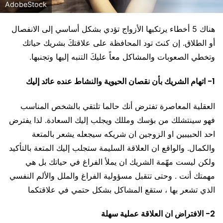
AdobeStock
هناك 5 أخطاء يرتكبها الأزواج تؤدي بشكل أساسي إلى الانفصال
أو الطلاق. إن كنتَ تود المحافظة على علاقتكَ بشريك حياتك
وتخطي الصعوبات والمشاكل معاً عليكَ التنبه إليها وتجنبها.
1- اتهام الشريك بأن نقصان الحيوية والنشاط عنده عائد إليك
العقلية المعاصرة تفترض أنك حالما تلتقي بالشخص المناسب
فهو سينتشلك من بؤسك ومللك ويجلب إليك السعادة. لذا يفترض
احد الحبيبين او الزوجين ان شريكه سيجعله يشعر بالمتعة
والكمال. والواقع ان العلاقة السليمة ستجلب إليك المتعة بالتأكيد
ولكن ليست مهّمة الشريك ان يملأ الفراغ في حياتك بل هي
مهمتك أنت . وحتى تتقبل مسؤولية الفراغ والملل والألم النفسي
الذي تشعر بها ، ستقع المشاكل بشكل حتمي في علاقتكما
2- الافتراض ان العلاقة عملية سهلة