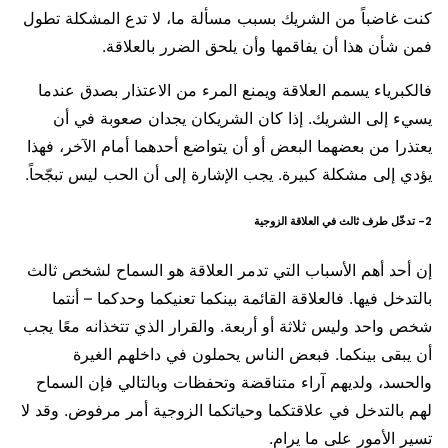
كنت غاضباً من الشريك بسبب مسألة ما، لا تدع المشكلة تطول
فمن شأن هذا أن يفاقمها وأن يلحق الضرر بالعلاقة.
فالكبرياء يسمم العلاقة ويمنع المرء من الاعتذار بصدق عندما
يسيء إلى الشريك. إذا كان الشريكان يجدان صعوبة في أن
يعتذرا من بعضهما البعض أو أن يتواضع أحدهما أمام الآخر، فهذا
يؤدي إلى مشكلة كبيرة. يجب الإشارة إلى أن الحب ليس تبجّحاً.
2- تدخّل طرف ثالث في العلاقة الزوجية
إن أحد أهم الأسباب التي تدمر العلاقة هو السماح لشخص ثالث
بالتدخل فيها. فالعلاقة القائمة بينكما تعنيكما وحدكما – أنتما
شخص واحد وليس ثلاثة أو أربعة. والقرار الذي تتخذانه معًا يجب
أن يبقى بينكما. فبعض الناس يحملون في داخلهم الغيرة
والحسد، ولديهم آراء متناقضة وتحفظات وبالتالي فإن السماح
لهم بالتدخل في علاقتكما وحياتكما الزوجية أمر مرفوض. وقد لا
تسير الأمور على ما يرام.