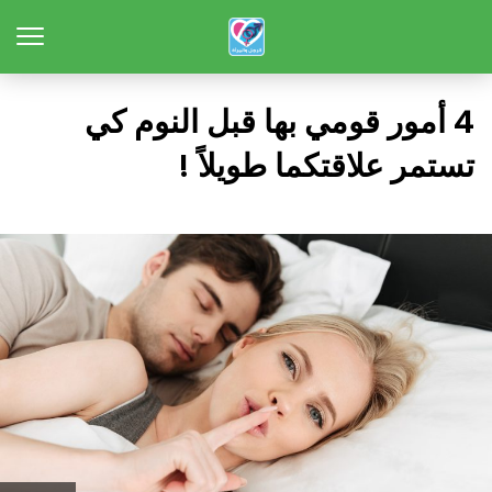
4 أمور قومي بها قبل النوم كي
تستمر علاقتكما طويلاً !