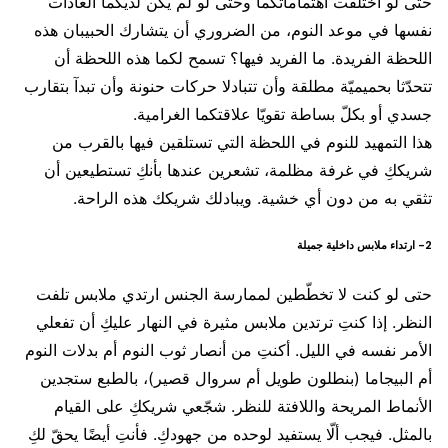
حتى لو اختلفت اهتماماتكما وحتى لو لم يكن لديكما العادات
نفسها في موعد النوم، من الضروري أن يتشارك الحبيبان هذه
اللحظة الفريدة. ما الفريد فيها؟ تسمح لكما هذه اللحظة أن
تتحدّثا بحميميّة مطلقة وأن تتبادلا حركات حنونة وأن تبدآ بتقارب
جسدي أو بكلّ بساطة تقويّا علاقتكما الغرامية.
هذا التمهيد للنوم في اللحظة التي تستلقين فيها بالقرب من
شريككِ في غرفة مظلمة، تشعرين عندها بأنكِ تستطيعين أن
تثقي به من دون أي خشية. ويبادلك شريكك هذه الراحة.
2- ارتداء ملابس داخلية جميلة
حتى لو كنت لا تخطّطين لممارسة الجنس ارتدي ملابس تلفت
النظر. إذا كنتِ ترتدين ملابس مثيرة في النهار عليكِ أن تفعلي
الأمر نفسه في الليل. أكنتِ من أنصار ثوب النوم أم بدلات النوم
أم البيجاما (بنطلون طويل أم سروال قصير)، بالطبع ستجدين
الأنماط المريحة واللافتة للنظر. شجّعي شريككِ على القيام
بالمثل. فيجب ألّا يستفيد لوحده من جهودكِ. فأنتِ أيضًا يحقّ لكِ