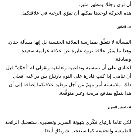
أن تري رجلكِ بمظهر مثير.
هذه الحركة لوحدها يمكنها أن تقوّي الرغبة في علاقتكما.
3- التعانق
المسألة لا تتعلّق بممارسة العلاقة الجنسية بل إنها مسألة حنان.
وهذا ما يميّز علاقة نزوة عابرة عن علاقة غرامية سعيدة
وصادقة.
اعتادي على أن تلمسيه وتداعبيه وتعانقيه وتقولي له “أحبّك” قبل
أن تنامي. إذا كنتِ قادرة على النوم بارتياح بين ذراعَيه افعلي
ذلك. ملامسته أمر مهمّ من أجل توطيد علاقتكما إضافة إلى أن
هذا يتمتّع بمنافع مريحة وغير متوَقَّعة.
4- تعطير السرير
لكي تناما بارتياح فكّري بتهوئة السرير وتعطيره. ستعجبكِ الرائحة
الطبيعية والخفيفة كما ستعجب شريككِ أيضًا.