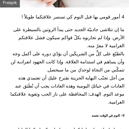
Freepik
4 أمور قومي بها قبل النوم كي تستمر علاقتكما طويلاً !
ما إن تتلاشى جاذبيّة الجديد حتى يبدأ الروتين بالسيطرة على
الأرض. وإذا لم تحاربوه بكلّ قواكم سيكون فشل علاقتكم
الغرامية لا مفرّ منه.
بالطبّع على كلٍّ من الشريكَين أن يؤدّي دوره على أكمل وجه
وأن يساهم في استدامة العلاقة. وإذا كانت الجهود انفرادية لن
تتمكّني من النجاة لوحدكِ من ما سيحصل.
من أجل تجنّب النهاية الحزينة نقترح عليكِ أن تعتمدي هذه
العادات في حياتكِ اليومية وهذه العادات يجب أن تُطَبَق عند
موعد النوم. الهدف: المحافظة على نار الحب وتقوية علاقتكما
الغرامية.
ا1- النوم في الوقت نفسه