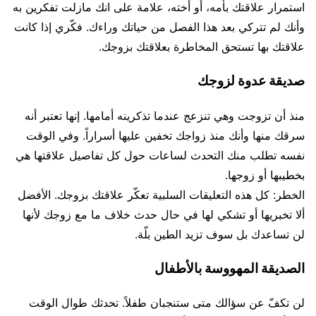
استمرار علاقتك بأمه، أو أخته، علامة على انك مازلت تفكرين به
وأنك لم تتركي بعد هذا الفصل من حياتك وراءك. فكّري إذا كانت
علاقتك بها تستحق المخاطرة بعلاقتك بزوجك.
صديقة عدوة لزوجك
منذ أن تزوجت وهي تنزعج عندما تذكرينه أمامها. إنها تعتبر أنه
سرقك منها وأنك منذ زواجك تخفين عليها أسراراً. وفي الوقت
نفسه تطلب منك التحدث لساعات حول كل تفاصيل علاقتها هي
بخطيبها أو زوجها.
الخطر: كل هذه التعليقات السلبية تعكّر علاقتك بزوجك. الأفضل
ألا تخبريها أو تشكي لها في حال حدث خلاف ما مع زوجك لأنها
لن تساعدك بل سوف تزيد الطين بلّة.
الصديقة المهووسة بالأطفال
لن تكفّ عن سؤالك متى ستنجبان طفلاً. تحدثك طوال الوقت