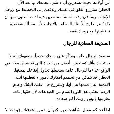
عن أولادها بحيث تشعرين أن لا شيء يجمعك بها بعد الآن.
الخطر: ستزرع القلق في نفسك وتدفعك إلى التخطيط مع زوجك
للإنجاب ربما في وقت لستما مستعدين فيه لذلك. اطلبي منها أن
تكفّ عن طرح الأسئلة المتعلقة بالإنجاب لأنها مسألة شخصية
تناقشينها مع زوجك فقط.
الصديقة المعادية للرجال
ستنتقد الرجال عامة وتركّز على زوجك تحديداً. ستفهمك أنه لا
يستحقك وأنك تستحقين أفضل من الحياة التي تعيشينها معه. في
الواقع عداءها للرجال عامة سيجعلها تحاول إقناعك بمبدئها.
الخطر: قد تتمكن من تسميم أفكارك بأمور لا تعطينها أنت
الأهمية التي تمنحها هي لها. وستزرع في عقلك الشك وعدم
الرضا. تجنّبي هذا النوع السام من الصديقات لأن همّها إثبات
نظريتها وليس رؤيتك أكثر سعادة.
إذا أعجبكم مقال “4 أشخاص يمكن أن يدمروا علاقتك بزوجك” لا