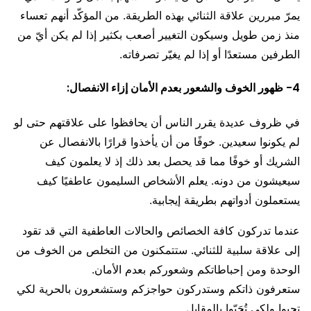
يمرّ مبررين علاقة الثنائي بهذه الطريقة. من المؤكّد أنهم تعساء
منذ زمن طويل وسيكون التغيير أصعب بكثير إذا لم يكن أيّ من
الطرفين مستعدًا أو إذا لم يغيّر تصرفاته.
4- ظهور الخوف والشعور بعدم الأمان إزاء الانفصال:
في ظروف عديدة يقرر الناس أن يحافظوا على علاقتهم حتى لو
لم يكونوا سعيدين. خوفًا من أن يأخذوا قرارًا بالانفصال عن
الشريك أو خوفًا مما قد يحصل بعد ذلك إذ لا يعلمون كيف
سيعيشون من دونه. يعلم الأشخاص السليمون عاطفيًا كيف
يستعملون أدواتهم بطريقة إيجابية.
عندما تدركون كافة الخصائص والحالات العاطفية التي قد تقود
إلى علاقة سلبية للثنائي. ستتمكنون من التخلص من الخوف من
الوحدة ومن إحباطاتكم وشعوركم بعدم الأمان.
ستعرفون ذاتكم وستدركون حواجزكم وستشعرون بالحرية لكي
تحبوا ولكي تُحَبّوا بالمقابل.