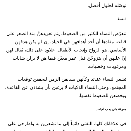
توصّله لحلول أفضل.
الضغط
تتعرّض النساء للكثير من الضغوط. يتم تعويدهنَّ منذ الصغر على
قناعة مفادها أن أحد أهدافهن في الحياة، إن لم يكن هدفهن
الأساسي، هو الزواج وإنجاب الأطفال. علاوة على ذلك، يُقال لهن
إنّ عليهن أن يتزوجّنَ قبل عمر معيّن فيما هن لا يزلن شابات
ومرغوبات وخصبات.
تشعر النساء عندئذ وكأنهن يسابقن الزمن ليحققن توقعات
المجتمع. وحتى النساء الذكيات لا يرغبن بأن يشذذن عن القاعدة،
ويخضعن للضغوط نفسها.
معرفة متى يجب الإبتعاد
في علاقاتك كلها، التفتي دائماً إلى ما تشعرين به واطرحي على