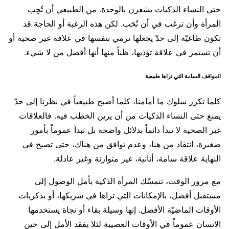
حتى النساء الذكيات يشعرن بالوحدة. من الطبيعي أن تُحِب
المرأة وأن ترغب في أن تُحَب. لكن هذه الرغبة أو الحاجة قد
تكون طاغيّة إلى حدّ يجعلها ترمي بنفسها في علاقة غير صحية أو
أن تستمر في علاقة تؤذيها، ظناً منها أنها أفضل من لا شيء.
المواقف السامة التي نراها طبيعية
كلما تكرر سلوك ما أمامنا، كلما أصبح طبيعياً في نظرنا إلى حدّ
يمنع حتى النساء الذكيات من أن يرين الخطب فيه. فالعلاقات
غير الصحية لا تبدأ دائماً بدلائل واضحة بل تبدأ عموماً بأمور
صغيرة، انتقاد من هنا، وعدم توافق من هناك، حتى تصبح في
النهاية علاقة سامة، أنانية، غير متوازنة وغير عادلة.
مع مرور الوقت، تتمسّك المرأة الذكية بأمل الوصول إلى
مستقبل أفضل، بالإمكانات التي تراها في شريكها، أو بذكريات
الأوقات الماضيّة الأفضل. إنها وسيلة بقاء أو نجاة يستخدمها
الانسان عموماً في الأوقات العصيبة لئلا يفقد الأمل إلى حين