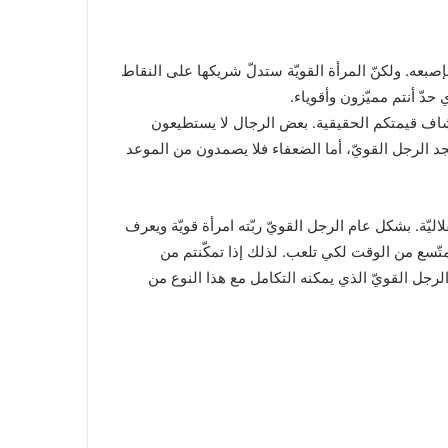
 بإصبعه. ولكنّ المرأة القويّة ستدلّ شريكها على النقاط
دّ أنتم مميّزون وأقوياء.
ف قيمتكم الحقيقية. بعض الرجال لا يستطيعون
تجد الرجل القويّ، أما الضعفاء فلا يصمدون من الموعد
اليّة. بشكل عام الرجل القويّ ربّته امرأة قويّة ويعرف
 متّسع من الوقت لكي تلعب. لذلك إذا تمكّنتم من
الرجل القويّ الذي يمكنه التكامل مع هذا النوع من