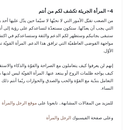
4- المرأة الجريئة تكشف لكم من أنتم
من الصعب تقبّل الأمور التي لا نحبّها لا سيّما حين يدّل عليها أحد
التي يجب أن يعدّلها. ستكون مستعدّة لتساعدكم على رؤية إلى أي ح
ستبقى بجانبكم وستظهر لكم الدعم والثقة وستساعدكم في اكتشا
مواجهة الفوضى العاطفيّة التي ترافق هذا الدعم. المرأة القويّة 
الأوّل.
إنهم لن يعرفوا كيف يتعاملون مع الصراحة والقوّة والذكاء والاستقل
كيف يواجه ظلمات الروح أو يبتعد عنها. المرأة القويّة ليس لديها
التعامل بندّية مع القوّة والحب والصدق والحوارات ربّما أنتم ذلك 
النساء.
للمزيد من المقالات المشابهة.. تابعونا على
موقع الرجل والمرأة
وعلى صفحة الفيسبوك
الرجل والمرأة