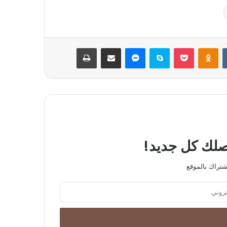
بوكيت
Odnoklassniki
سكايب
ماسنجر
مشاركة عبر البريد
طباعة
يصلك كل جديد!
شتراك بالموقع