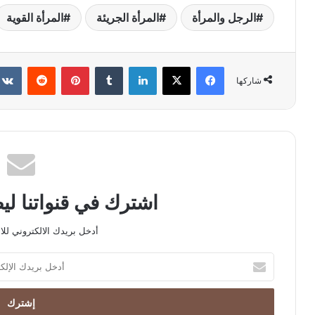
الرجل والمرأة
المرأة الجريئة
المرأة القوية
فيسبوك
X
لينكدإن
بينتيريست
شاركها
اشترك في قنواتنا ل
أدخل بريدك الالكتروني للا
أدخل
بريدك
الإلكتروني