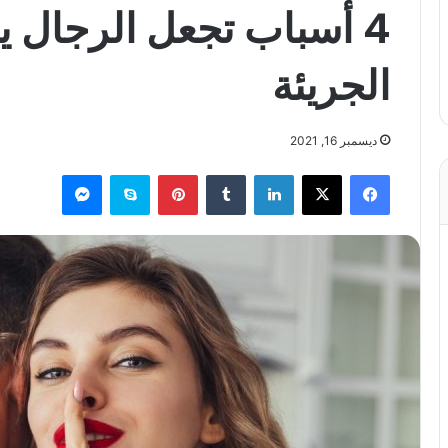
4 أسباب تجعل الرجال 
الجريئة
ديسمبر 16, 2021
فيسبوك
X
لينكدإن
بينتيريست
سكايب
ماسنجر