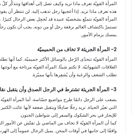
المرأة القويّة تعرف ماذا تريد وكيف تصل إلى أهدافها وتتذكّر كلّ 
هذه تعرف ماذا تريد. إذا أعجبها رجل تذهب إليه. لن تنتظر أن يقو
المرأة القويّة تتمتّع بشخصيّة عنيدة قد تُخجِل بعض الرجال كثيرً
تستمرّ باكتشاف العالم برفقة رجل أو من دونه. يجب أن تكون رجلً
يمسك بزمام الأمور.
2- المرأة الجريئة لا تخاف من الحميميّة
المرأة القويّة تتحدّى الرّجل بالوسائل الأكثر حميميّة. كما أنها ت
العلاقات الشهوانيّة. لا تكتم شيئًا. المرأة القويّة مرتاحة مع أنوثت
تطلب الشغف والرغبة وأن يُشعِرها بأنها مميّزة.
3- المرأة الجريئة تشترط في الرجل الصدق وأن يتقبل نقاط ضعفه
يصعب على الرجل دائمًا طرح مواضيع حسّاسة. أما المرأة القويّة
التي تغيّر الحياة. تريد رجلًا صادِقًا ويتقبل ضعفه لأنها عانَت الكث
للإبحار في بحر الشكوك والسفر إلى شواطئ الجنون.
كما أن المرأة القويّة لا تخاف من الماضي بل تفتّش عن الأمور التي تج
واقفًا إلى جانبها في أوقات المحن. يميل الرجال عموماً إلى الهرب 