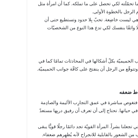
ما تحمّلَته لكي تحصل على ما تملكه. كما أن امرأة مثل
م الرجل بالخطوة الأولى.
ا. هي ليست خاضِعة. تحبّ بِلا حدود وتستطيع حتى أن
ا واثقًا بنفسك لكي تدع هذا النوع من الشخصيّات
طلب الحميميّة بكلّ أشكالها في المحادثات تمامًا كما في
ها وتتوقّع من الرجل أن ينفتح على كافّة جوانب الحميميّة.
 فتغوص مباشرة في عمق التجارِب الأليمة والصادِمة
ير في حياتها. تحتاج إلى أن تعرف أن رفيق دربِها مستعدّ
علنا بشراً. المرأة القويّة تجد دائمًا رجلًا قويًّا يبقى
من الشعور بالقابلية للانجراح لأنه يُظهِرهم ضعفاء.