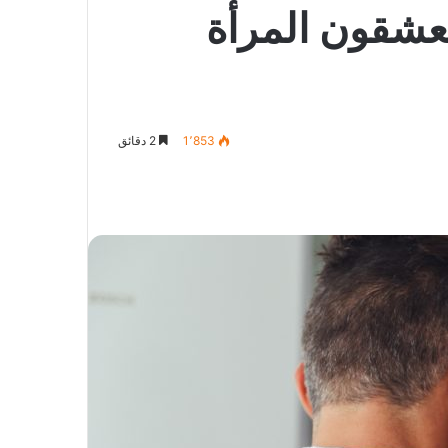
يعشقون المرأة
1٬853
2 دقائق