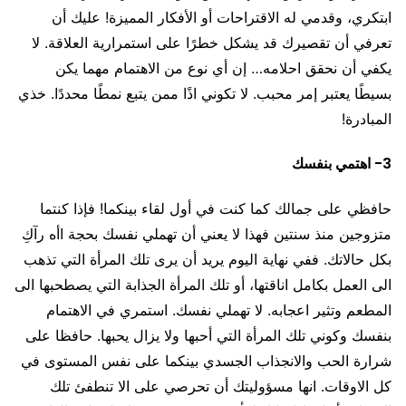
ابتكري، وقدمي له الاقتراحات أو الأفكار المميزة! عليك أن
تعرفي أن تقصيرك قد يشكل خطرًا على استمرارية العلاقة. لا
يكفي أن نحقق احلامه… إن أي نوع من الاهتمام مهما يكن
بسيطًا يعتبر إمر محبب. لا تكوني اذًا ممن يتبع نمطًا محددًا. خذي
المبادرة!
3- اهتمي بنفسك
حافظي على جمالك كما كنت في أول لقاء بينكما! فإذا كنتما
متزوجين منذ سنتين فهذا لا يعني أن تهملي نفسك بحجة اأه رآكِ
بكل حالاتك. ففي نهاية اليوم يريد أن يرى تلك المرأة التي تذهب
الى العمل بكامل اناقتها، أو تلك المرأة الجذابة التي يصطحبها الى
المطعم وتثير اعجابه. لا تهملي نفسك. استمري في الاهتمام
بنفسك وكوني تلك المرأة التي أحبها ولا يزال يحبها. حافظا على
شرارة الحب والانجذاب الجسدي بينكما على نفس المستوى في
كل الاوقات. انها مسؤوليتك أن تحرصي على الا تنطفئ تلك