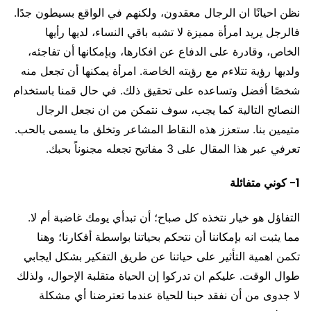
نظن احيانًا ان الرجال معقدون، ولكنهم في الواقع بسيطون جدًا.
فالرجل يريد امرأة مميزة لا تشبه باقي النساء، لديها رأيها
الخاص، وقادرة على الدفاع عن افكارها، وبإمكانها أن تفاجئه،
ولديها رؤية تتلاءم مع رؤيته الخاصة. امرأة يمكنها أن تجعل منه
شخصًا أفضل وتساعده على تحقيق ذلك. في حال قمنا باستخدام
النصائح التالية كما يجب، سوف نتمكن من ان نجعل الرجال
متيمين بنا. ستعزز هذه النقاط المشاعر وتخلق ما يسمى بالحب.
تعرفي عبر هذا المقال على 3 مفاتيح تجعله مجنوناً بحبك.
1- كوني متفائلة
التفاؤل هو خيار نتخذه كل صباح؛ أن تبدأي يومك غاضبة أم لا.
مما يثبت انه بإمكاننا أن نتحكم بحياتنا بواسطة أفكارنا؛ وهنا
تكمن اهمية التأثير على حياتنا عن طريق التفكير بشكل ايجابي
طوال الوقت. عليكم ان تدركوا إن الحياة متقلبة الإحوال، ولذلك
لا جدوى من أن نفقد حبنا للحياة عندما تعترضنا أي مشكلة