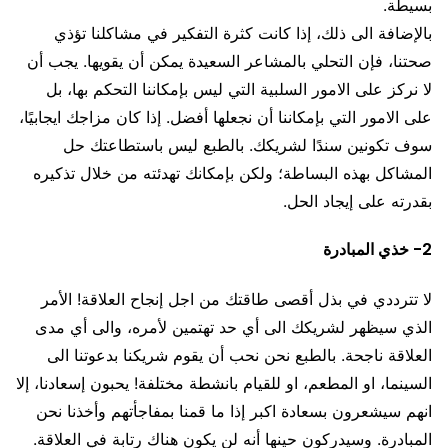
بسيطة.
بالإضافة الى ذلك، إذا كانت كثرة التفكير في مشاكلنا تؤذي
صحتنا، فإن التحلي بالمشاعر السعيدة يمكن أن يقويها. يجب أن
لا نركز على الامور السلبية التي ليس بإمكاننا التحكم بها، بل
على الامور التي بإمكاننا أن نجعلها أفضل. إذا كان مزاجك ايجابيًا،
سوف تكونين سندًا لشريكك. بالطبع ليس باستطاعتك حل
المشاكل بهذه البساطة؛ ولكن بإمكانك تهدئته من خلال تذكيره
بقدرته على إيجاد الحل.
2- خذي المبادرة
لا تترددي في بذل أقصى طاقتك من اجل إنجاح العلاقة! الأمر
الذي سيظهر لشريكك الى أي حد تهتمين لأمره، والى أي مدى
العلاقة ناجحة. بالطبع نحن نحب أن يقوم شريكنا بدعوتنا الى
السينما، او المطعم، او للقيام بانشطة مختلفة! يحبون إسعادنا، إلا
انهم سيشعرون بسعادة اكبر إذا ما قمنا بمفاجأتهم وأخذنا نحن
المبادرة. وسيدركون حينها أنه لن يكون هناك رتابة في العلاقة.