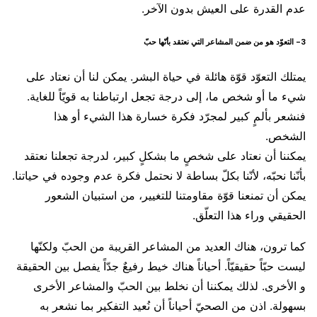
عدم القدرة على العيش بدون الآخر.
3- التعوّد هو من ضمن المشاعر التي نعتقد بأنّها حبّ
يمتلك التعوّد قوّة هائلة في حياة البشر. يمكن لنا أن نعتاد على
شيء ما أو شخص ما، إلى درجة تجعل ارتباطنا به قويّاً للغاية.
فنشعر بألمٍ كبير لمجرّد فكرة خسارة هذا الشيء أو هذا
الشخص.
يمكننا أن نعتاد على شخصٍ ما بشكلٍ كبير، لدرجة تجعلنا نعتقد
بأنّنا نحبّه، لأنّنا بكلّ بساطة لا نحتمل فكرة عدم وجوده في حياتنا.
يمكن أن تمنعنا قوّة مقاومتنا للتغيير، من استبيان الشعور
الحقيقي وراء هذا التعلّق.
كما ترون، هناك العديد من المشاعر القريبة من الحبّ ولكنّها
ليست حبّاً حقيقيّاً. أحياناً هناك خيط رفيعٌ جدّاً يفصل بين الحقيقة
و الأخرى. لذلك يمكننا أن نخلط بين الحبّ والمشاعر الأخرى
بسهولة. اذن من الصحيّ أحياناً أن نُعيد التفكير بما نشعر به