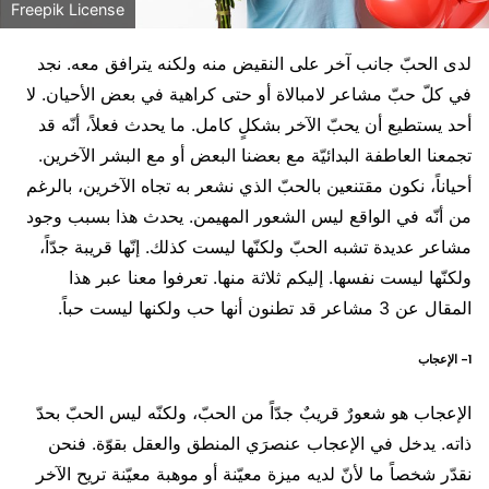
Freepik License
لدى الحبّ جانب آخر على النقيض منه ولكنه يترافق معه. نجد
في كلّ حبّ مشاعر لامبالاة أو حتى كراهية في بعض الأحيان. لا
أحد يستطيع أن يحبّ الآخر بشكلٍ كامل. ما يحدث فعلاً، أنّه قد
تجمعنا العاطفة البدائيّة مع بعضنا البعض أو مع البشر الآخرين.
أحياناً، نكون مقتنعين بالحبّ الذي نشعر به تجاه الآخرين، بالرغم
من أنّه في الواقع ليس الشعور المهيمن. يحدث هذا بسبب وجود
مشاعر عديدة تشبه الحبّ ولكنّها ليست كذلك. إنّها قريبة جدّاً،
ولكنّها ليست نفسها. إليكم ثلاثة منها. تعرفوا معنا عبر هذا
المقال عن 3 مشاعر قد تطنون أنها حب ولكنها ليست حباً.
1- الإعجاب
الإعجاب هو شعورٌ قريبٌ جدّاً من الحبّ، ولكنّه ليس الحبّ بحدّ
ذاته. يدخل في الإعجاب عنصرَي المنطق والعقل بقوّة. فنحن
نقدّر شخصاً ما لأنّ لديه ميزة معيّنة أو موهبة معيّنة تريح الآخر