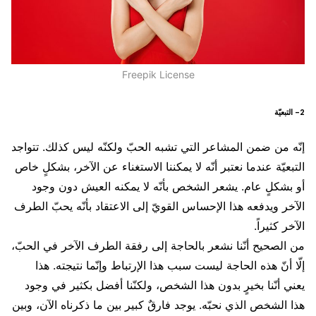
Freepik License
2- التبعيّة
إنّه من ضمن المشاعر التي تشبه الحبّ ولكنّه ليس كذلك. تتواجد
التبعيّة عندما نعتبر أنّه لا يمكننا الاستغناء عن الآخر، بشكلٍ خاص
أو بشكلٍ عام. يشعر الشخص بأنّه لا يمكنه العيش دون وجود
الآخر ويدفعه هذا الإحساس القويّ إلى الاعتقاد بأنّه يحبّ الطرف
الآخر كثيراً.
من الصحيح أنّنا نشعر بالحاجة إلى رفقة الطرف الآخر في الحبّ،
إلّا أنّ هذه الحاجة ليست سبب هذا الإرتباط وإنّما نتيجته. هذا
يعني أنّنا بخيرٍ بدون هذا الشخص، ولكنّنا أفضل بكثير في وجود
هذا الشخص الذي نحبّه. يوجد فارقٌ كبير بين ما ذكرناه الآن، وبين