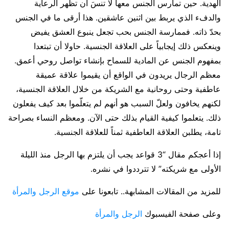
الهدية. حين تمارس الجنس معها لا تنسَ أن تظهر الرعاية
والدفء الذي يربط بين اثنين عاشقين. هذا أرقى ما في الجنس
بحدّ ذاته. فممارسة الجنس بحب تجعل ينبوع العشق يفيض
وينعكس ذلك إيجابياً على العلاقة الجنسية. حاولا أن تبتعدا
بمفهوم الجنس عن المادية للسماح بإنشاء تواصل روحي أعمق.
معظم الرجال يريدون في الواقع أن يقيموا علاقة عميقة
عاطفية وحتى روحانية مع الشريكة من خلال العلاقة الجنسية،
لكنهم يخافون ولعلّ السبب هو أنهم لم يتعلّموا بعد كيف يفعلون
ذلك. يتعلموا كيفية القيام بذلك حتى الآن. ومعظم النساء بصراحة
تامة، يطلبن العلاقة العاطفية ثمناً للعلاقة الجنسية.
إذا أعجكم مقال “3 قواعد يجب أن يلتزم بها الرجل منذ الليلة
الأولى مع شريكته” لا تترددوا في نشره.
للمزيد من المقالات المشابهة.. تابعونا على
موقع الرجل والمرأة
وعلى صفحة الفيسبوك
الرجل والمرأة