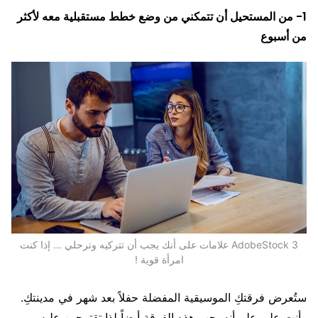
1- من المستحيل أن تتمكني من وضع خطط مستقبلية معه لأكثر
من أسبوع
AdobeStock 3 علامات على أنك يجب أن تتركيه وترحلي … إذا كنت
امرأة قوية !
ستُعرض فرقتكِ الموسيقية المفضلة حفلاً بعد شهر في مدينتكِ.
وأنتِ على علم أنه يحب هذه الفرقة أيضاً لذا تقترحين عليه