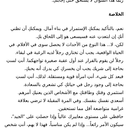
ربما هذا السؤال لا يستحق حتى إجابتكِ.
الخلاصة
نعم، بالتأكيد يمكنكِ الإستمرار في بناء آمال. ويمكنكِ أن تظني
أنكِ إن ابتعدتِ عنه فسيسعى هو إلى اللحاق بكِ.
لكن، لا… هذا النوع من الأحداث لا يحصل سوى في الأفلام. في
الحياة الواقعية، يجب أن تختاري رجلاً لديه الرغبة في لبقاء.
رجلاً لن يقوم بالفرار عند أول عقبة صغيرة تواجهكما. أنتِ لستِ
بحاجة إلى شريك يجب أن يخسركِ كي يدرك أنه يحبكِ.
فبعد كل شيء، أنتِ امرأة قوية ومستقلة. لذلك، أنتِ لستِ
بحاجة إلى وجود رجل في حياتكِ كي تشعري بالسعادة.
استثمري وقتكِ وطاقتكِ مع الأشخاص الذين يعنيكِ أمرهم.
أسعدي نفسكِ بنفسك. وفي المرة المقبلة لا ترضي بعلاقة
غرامية متواضعة أقل مما تستحقين.
حافظي على مستوى معاييرك عالياً وإذا حصلتِ على “الجيد”،
سيكون الأمر رائعاً… وإذا لم يكن مناسباً، فهذا لا يهم، أنتِ شخص