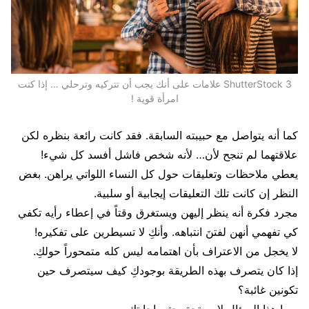
ShutterStock 3 علامات على أنك يجب أن تتركيه وترحلي … إذا كنت
امرأة قوية !
كما أنه يتواصل مع حبيبته السابقة. فقد كانت رائعة بنظره لكن
علاقتهما لم تنجح لأن… لأنه شخص فاشل أفسد كل شيء!
يعطي ملاحظات وتعليقات حول كل النساء اللواتي يراهن. بغض
النظر إن كانت تلك التعليقات إيجابية أو سلبية.
مجرد فكرة أنه ينظر إليهن ويستغرق وقتاً في إعطاء رأيه تكفي
كي تفهمي أنهن لفتنَ انتباهه. وأنكِ لا تسيطرين على تفكيره!
لا يخجل من الاعتراف بأن اهتمامه ليس كله متمحوراً حولكِ.
إذا كان يتصرف بهذه الطريقة بوجودكِ كيف سيتصرف حين
تكونين غائبة؟