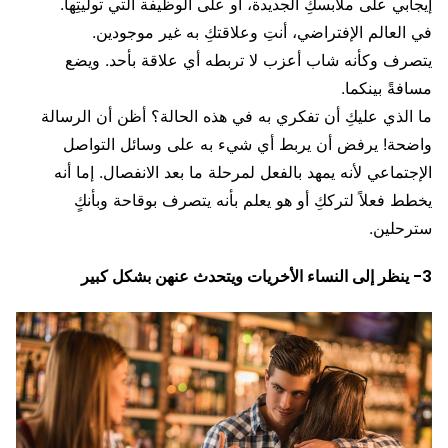
إيجابي على ملابسكِ الجديدة، او على الوظيفة التي توليتِها.
في العالم الإفتراضي، أنتِ وعلاقتكِ به غير موجودين.
يتصرف وكأنه شاب أعزب لا تربطه أي علاقة بأحد. ويضع
مسافةً بينكما.
ما الذي عليكِ أن تفكري به في هذه الحالة؟ أظن أن الرسالة
واضحة! يرفض أن يربط أي شيء به على وسائل التواصل
الإجتماعي لأنه يمهد بالفعل لمرحلة ما بعد الانفصال. إما أنه
يخطط فعلاً لترككِ أو هو يعلم بأنه يتصرف بوقاحة وبأنكٍ
سترحلين.
3- ينظر إلى النساء الأخريات ويتحدث عنهن بشكل كبير