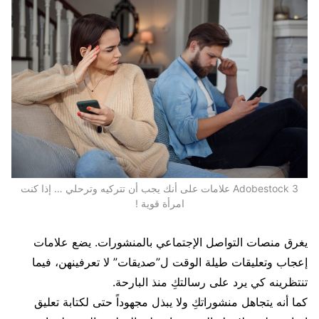
Adobestock 3 علامات على أنك يجب أن تتركيه وترحلي … إذا كنت
امرأة قوية !
يغرق منصات التواصل الإجتماعي بالمنشورات. يضع علامات
إعجاب وتعليقات طيلة الوقت ل”صديقات” لا تعرفينهن، فيما
تنتظرينه كي يرد على رسالتكِ منذ البارحة.
كما أنه يتجاهل منشوراتكِ ولا يبذل مجهوداً حتى لكتابة تعليق