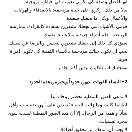
أنها أفضل وصفة كي تكوني تعيسة في حياتكِ الزوجية.
بدلاً من ذلك، ركزي على حياة مزدحمة: بالأصدقاء والهوايات
والأعمال وبكل ما يجعلكِ سعيدة.
قومي بالأشياء التي تجعلك تشعرين بسعادة كالقراءة، ممارسة
الرياضة، تعلم أشياء جديدة، والإعتناء بنفسكِ.
سيؤدي كل ذلك إلى جعلك تشعرين بتحسن وبالرضا عن نفسك.
يجب أن تكون حياتكِ مزدحمة بالأشياء الثمينة كي تكوني امرأة
قوية.
ستجعلكِ استقلاليتكِ تبدين أكثر جاذبية.
2- النساء القويات لديهن حدوداً ويحترمن هذه الحدود
لا تدعي الصور النمطية تحطم روحكِ أبداً.
لطالما كانت وما زالت النساء يُصنفن على أنهن ضعيفات وأقل
شأناً وأهميةً من الرجال. إلا أن هذه الصور النمطية ليست سوى
مجرد تسميات.
لا يجب أن تمنعكِ من تحقيق أهدافكِ.