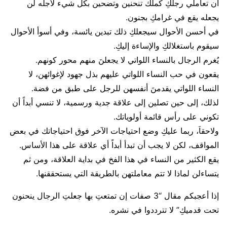
أن تعاملي رجلكِ كملك تنحنين وتضحين بكل شيء لأجله لن
يجعله يقع في غرامكِ بجنون.
في أحسن الأحوال سيجعلكِ ذلك تبدين يائسة، وفي أسوأ الأحوال
سيقوم باستغلالكِ والإساءة إليكِ.
يُغرم الرجال بالنساء اللواتي لا يجعلنَ منهم محور كونهم.
يقعون في حب النساء اللواتي عليهم بذل جهود لإغوائهن، لا
النساء اللواتي يقدمنَ أنفسهن للرجل على طبق من فضة.
لذلك، إلى حين تصلين إلى علاقة جدية ورسمية، لا تنسي أبداً أن
تكوني على رأس قائمة أولوياتك.
ولاحقاَ، ربما عليكِ وضع احتياجات الآخر فوق احتياجاتك في بعض
المواقف، لكن لا يجب أن تبدأ أبداً أي علاقة على هذا الأساس.
يقع الكثير من النساء في هذا الفخ في بداية العلاقة، ومن ثم
يتساءلن لماذا لا تتم معاملتهن بالطريقة التي يستحققنها.
إذا أعجبكم مقال “3 صفات إن تمتعتِ بها جعلتِ الرجال ينحنون
تحت قدميكِ” لا تترددوا في نشره.