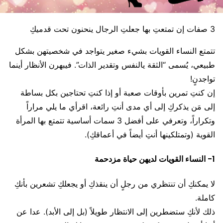
3 صفات إن تمتعتِ بها جعلتِ الرجال ينحنون تحت قدميكِ
تتمتع النساء القويات بشيء صغير يتواجد في شخصيتهن بشكل
طبيعي، يُسمى “الثقة يالنفس وتقدير الذات”. فيبهرن الأنظار أينما
تواجدنٍ!
إن كنتِ تمرين بأوقات صعبة أو إذا كنتِ تحتاجين بكل بساطة
إلى مَن يذكركِ إلى أي مدى أنتِ رائعة، اقرأي ما يلي مراراً
وتكراراً، وتعرفي على أفضل 3 سمات أساسية تتمتع بها المرأة
القوية (وتمتلكينها أنتِ أيضاً في أعماقكِ).
1- النساء القويات لديهن حياة مزدحمة
لا يمكنكِ أن تنتظري من رجلٍ أن ينقذكِ أو يجعلكِ تشعرين بأنكِ
كاملة.
ذلك لأنكِ ستضطرين إلى الانتظار طويلاً (بل إلى الأبد). عدا عن