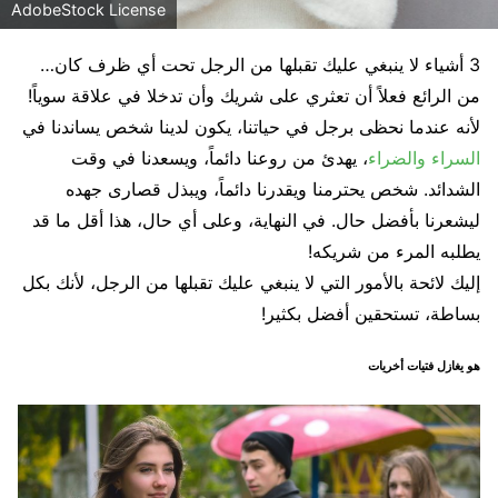
AdobeStock License
3 أشياء لا ينبغي عليك تقبلها من الرجل تحت أي ظرف كان…
من الرائع فعلاً أن تعثري على شريك وأن تدخلا في علاقة سوياً!
لأنه عندما نحظى برجل في حياتنا، يكون لدينا شخص يساندنا في
السراء والضراء
، يهدئ من روعنا دائماً، ويسعدنا في وقت
الشدائد. شخص يحترمنا ويقدرنا دائماً، ويبذل قصارى جهده
ليشعرنا بأفضل حال. في النهاية، وعلى أي حال، هذا أقل ما قد
يطلبه المرء من شريكه!
إليك لائحة بالأمور التي لا ينبغي عليك تقبلها من الرجل، لأنك بكل
بساطة، تستحقين أفضل بكثير!
هو يغازل فتيات أخريات