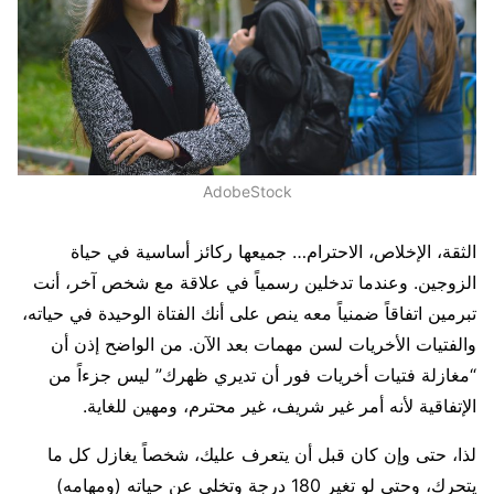
AdobeStock
الثقة، الإخلاص، الاحترام… جميعها ركائز أساسية في حياة
الزوجين. وعندما تدخلين رسمياً في علاقة مع شخص آخر، أنت
تبرمين اتفاقاً ضمنياً معه ينص على أنك الفتاة الوحيدة في حياته،
والفتيات الأخريات لسن مهمات بعد الآن. من الواضح إذن أن
“مغازلة فتيات أخريات فور أن تديري ظهرك” ليس جزءاً من
الإتفاقية لأنه أمر غير شريف، غير محترم، ومهين للغاية.
لذا، حتى وإن كان قبل أن يتعرف عليك، شخصاً يغازل كل ما
يتحرك، وحتى لو تغير 180 درجة وتخلى عن حياته (ومهامه)