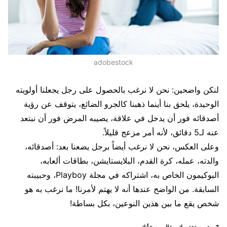
adobestock
لنكن واضحين: نحن لا نرغب بالحصول على رجل يجعلنا أولويته
الوحيدة، يلحق بنا أينما ذهبنا كالجرو الضائع، يتوقف عن رؤية
أصدقائه فور أن يدخل في علاقة، يصيبه المرض فور أن نبتعد
عنه لـ5 دقائق، لأنه أمر مزعج قليلاً.
وعلى العكس، نحن لا نرغب أيضاً برجل يضعنا بعد: أصدقائه،
والدته، عمله، كرة القدم، البلايستايشن، بطاقات ألعابه،
البوكيمون الخاص به، اشتراكه في مجلة Playboy، وحبيبته
السابقة. من الواضح عندها أنه لا يهتم لأمرنا! ما نرغب به هو
شخص يقع ما بين هذين النوعين، بكل بساطة!