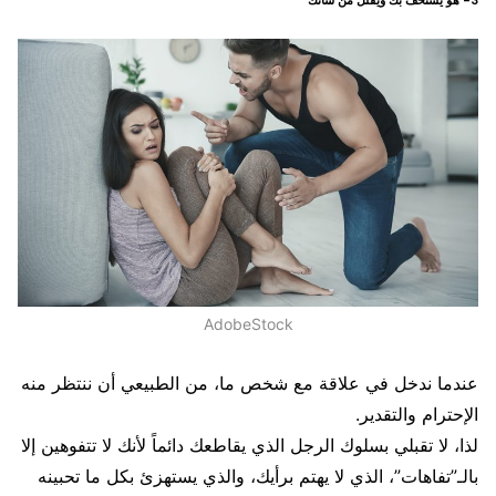
3- هو يستخف بك ويقلل من شأنك
AdobeStock
عندما ندخل في علاقة مع شخص ما، من الطبيعي أن ننتظر منه
الإحترام والتقدير.
لذا، لا تقبلي بسلوك الرجل الذي يقاطعك دائماً لأنك لا تتفوهين إلا
بالـ”تفاهات”، الذي لا يهتم برأيك، والذي يستهزئ بكل ما تحبينه