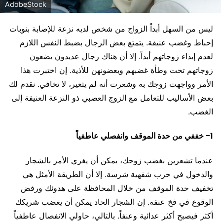
AdobeStock
ليس من السهل أبداً الزواج من شخص لديه نزعة للإصابة بنوبات
إحباط وغضب عنيفة. يتمتع بعض الرجال بضبط النفس اللازم
لعدم إيذاء زوجاتهم أبداً. إلا أن هناك رجال عديدون يضعون
زوجاتهم تحت وطأة غضبهم ويعضونهن للأذية. إن اختبرت هذا
الأمر وواجهت زوجك به وشعرت أنه لم يتغير، لا تخافي. نقدم لك
بعض الأساليب للتعامل مع الزوج العصبي ذو النزعة العنيفة إلى
الغضب.
1- خففي من حدة الموقف وانفصلي عاطفياً
عندما تشعرين بغضب زوجك، يمكن أن يغري الأمر بالشجار
والدخول في حرب شفهية شرسة. إلا أن الطريقة الأمثل هي
تخفيف حدة الموقف من خلال المحافظة على هدوئك ورفض
الوقوع في فخ عنفه. إن الشجار الحاد يمكن أن يغضب شريكك
أكثر فيصبح أكثر عدائية وعنفاً. بالتالي، حاولي الانفصال عاطفياً