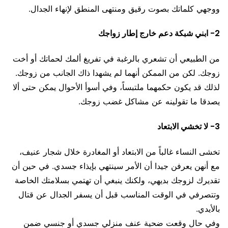
ووجهي كلماتك بصوت رقيق ومنتهى المنطق لإنهاء الجدال.
2- ابني شبكة دعم خارج إطار زواجك
من الطبيعي أن تشعري بالرغبة في تفريغ ألمك لحماتك أو أخت
زوجك. لكن من الممكن أنهما لم يشهدا ذاك الجانب من زوجك.
لذلك قد يكون حكمهما ملتبساً، وفي أسوأ الأحوال يمكن حتى ألا
يصدقا ما تقولينه عن مشاكل غضب زوجك.
3- لا تخشي الابتعاد
تخشى النساء غالباً من الابتعاد أو المغادرة خلال شجار عنيف،
مع أنهن يعرفن جيدا أن الأمر سينتهي بإيذاء جسدي. في حين أن
تقديرك لزوجك بديهي، ولكنك ينبغي أن تهتمي بسلامتك الخاصة
وتتصرفي في الوقت المناسب قبل أن يسفر الجدال عن قتال
بالأيدي.
وفي حال وقعت ضحية عنف منزلي جسدي أو جنسي ضمن