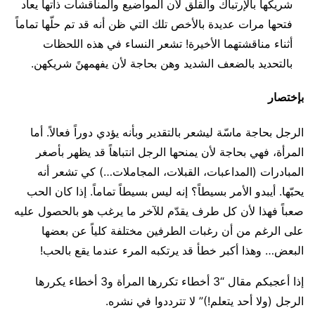
شريكها بالإرتباك والقلق لأن المواضيع والمناقشات ذاتها يعاد
فتحها مرات عديدة بالأخص تلك التي ظن أنه قد تم حلّها تماماً
أثناء مناقشتهما الأخيرة! تشعر النساء في هذه اللحظات
بالتحديد بالضعف الشديد وهن بحاجة لأن يفهمهنً شريكهن.
بإختصار
الرجل بحاجة ماسّة ليشعر بالتقدير وبأنه يؤدي دوراً فعالاً. أما
المرأة، فهي بحاجة لأن يمنحها الرجل انتباهاً قد يظهر بأصغر
المبادرات (المداعبات، القبلات، المجاملات…) كي تشعر أنه
يحبّها. أيبدو الأمر بسيطاً؟ إنه ليس بسيطاً تماماً. إذا كان الحب
صعباً فهذا لأن كل طرف يقدّم للآخر ما يرغب هو بالحصول عليه
على الرغم من أن رغبات الطرفين مختلفة كلياً عن بعضها
البعض… وهذا أكبر خطأ قد يرتكبه المرء عندما يقع بالحب!
إذا أعجبكم مقال “3 أخطاء تكررها المرأة و3 أخطاء يكررها
الرجل (ولا أحد يتعلم!)” لا تترددوا في نشره.