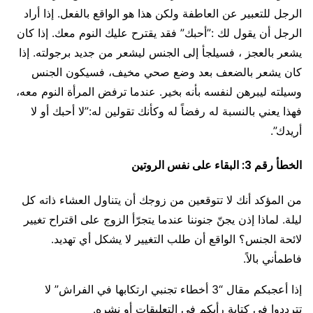
الرجل للتعبير عن العاطفة ولكن هذا هو الواقع بالفعل. إذا أراد
الرجل أن يقول لك :”أحبك” فقد يقترح عليك النوم معك. إذا كان
يشعر بالعجز ، فسيلجأ إلى الجنس ليشعر من جديد برجولته. إذا
كان يشعر بالضعف بعد وضع صحي مخيف، فسيكون الجنس
وسيلته ليبرهن لنفسه بأنه بخير. عندما ترفض المرأة النوم معه،
فهذا يعني بالنسبة له رفضاً له وكأنك تقولين له:”لا أحبك أو لا
أريدك”.
الخطأ رقم 3: البقاء على نفس الروتين
من المؤكد أنك لا تتوقعين من زوجك أن يتناول العشاء ذاته كل
ليلة. لماذا إذن يجنّ جنوننا عندما يتجرّأ الزوج على اقتراح تغيير
لائحة الجنس؟ الواقع أن طلب التغيير لا يشكل أي تهديد.
فاطمأني بالاً.
إذا أعجبكم مقال “3 أخطاء تجنبي ارتكابها في الفراش” لا
تترددوا في كتابة رأيكم في التعليقات أو نشره.