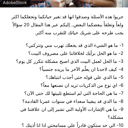
AdobeStock
جربوا هذه الأسئلة وصدقوا انها قد تغير حياتكما وتجعلكما اكثر
ولعاً وتعلقاً ببعضكما البعض.. إليكم عبر هذا المقال 20 سؤالاً
يجب طرحه على شريك حياتك للتقرب منه أكثر.
1- ما هو الشيء الذي قد يجعلك تهرب مني وتتركني؟
2- ما هو الحل برأيك لخلافاتنا على مصروف البيت؟
3- ما الحل لعمل البيت الذي اصبح مشكلة تتكرر كل يوم؟
4- كيف لاحدنا ان يعلّم الآخر ما يريده جنسياً؟
5- ما الذي علي قوله حتى أجذب انتباهك؟
6- اي نوع من الذكريات تريد ان نصنعها معاً؟
7- ما هي الحاجة التي لم استطع تلبيتها لك حتى الآن؟
8- ما الذي قد يبقينا سعداء في سنوات عمرنا القادمة؟
9- ما هي الإشارات الأولية التي تشير إلى ان علاقتنا في
مشكلة؟
10- الى حد ستكون قادراً على مسامحتي اذا انا أذيتك ؟