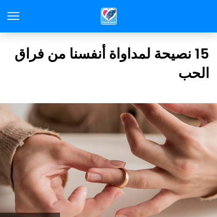
15 نصيحة لمداواة أنفسنا من فراق
الحب