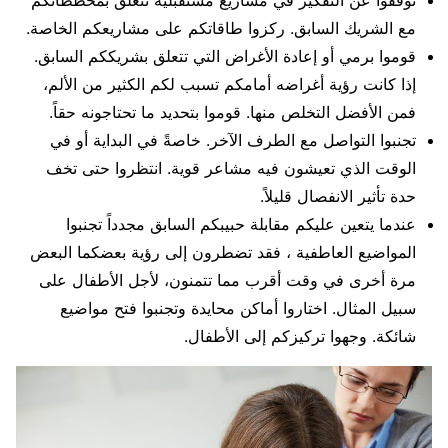
توقفوا عن التفكير في مشاريع مستقبلية تتعلق بمخططاتكم
مع الشريك السابق. ركزوا طاقاتكم على مشاريعكم الخاصة.
قوموا برمي أو إعادة الأغراض التي تتعلق بشريككم السابق.
إذا كانت رؤية أغراضه أمامكم تسبب لكم الكثير من الألم،
فمن الأفضل التخلص منها. قوموا بتحديد ما تحتاجونه حقاً.
تجنبوا التواصل مع الطرف الآخر. خاصةً في البداية أو في
الوقت الذي تعيشون فيه مشاعر قوية. انتظروا حتى تخف
حدة تأثير الانفصال قليلاً.
عندما يتعين عليكم مقابلة حبيبكم السابق مجدداً تجنبوا
المواضيع العاطفية ، فقد تضطرون إلى رؤية بعضكما البعض
مرة أخرى في وقت أقرب مما تتمنون، لأجل الأطفال على
سبيل المثال. اختاروا أماكن محايدة وتجنبوا فتح مواضيع
شائكة. وجهوا تركيزكم إلى الأطفال.