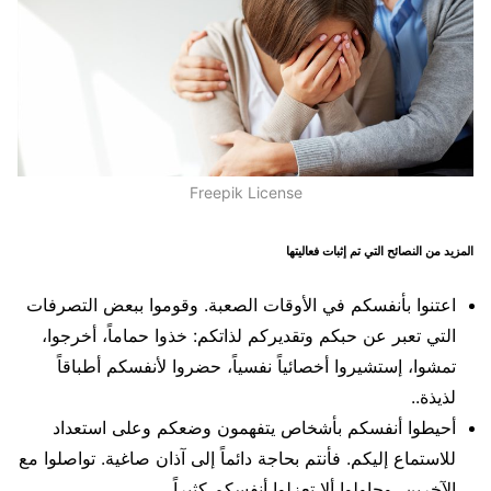
Freepik License
المزيد من النصائح التي تم إثبات فعاليتها
اعتنوا بأنفسكم في الأوقات الصعبة. وقوموا ببعض التصرفات
التي تعبر عن حبكم وتقديركم لذاتكم: خذوا حماماً، أخرجوا،
تمشوا، إستشيروا أخصائياً نفسياً، حضروا لأنفسكم أطباقاً
لذيذة..
أحيطوا أنفسكم بأشخاص يتفهمون وضعكم وعلى استعداد
للاستماع إليكم. فأنتم بحاجة دائماً إلى آذان صاغية. تواصلوا مع
الآخرين، وحاولوا ألا تعزلوا أنفسكم كثيراً.