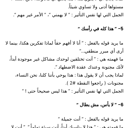
مستواها أدنى ولا تساوي شيئاً.
الجمل التي لها نفس التأثير : ” لا يهمني “، ” الأمر غير مهم “.
5- ” هذا كله في رأسك “
ما يريد قوله بالفعل : ” أنا لا أفهم حقاً لماذا تفكرين هكذا، بينما لا
أرى أي مبرر منطقي…”
ما فهمته هي : ” أنت تختلقين لوحدك مشاكل غير موجودة أبداً،
لأنك مجنونة وعندك عقدة الاضطهاد “.
لماذا يجب أن لا يقول هذا : هذا يوحي بأننا كلنا، نحن النساء،
مجنونات ( راجعوا النقطة #2 ).
الجمل التي لها نفس التأثير : ” هذا ليس صحيحاً حتى ! “
6- ” لا بأس، مش بطال “
ما يريد قوله بالفعل : ” أنت جميلة “
ما فهمته هي : ” هذا لا يناسبك أبداً، أنت سيئة تماماً “. ” أنت لا