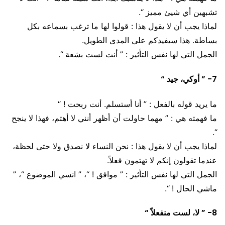
تشبهين أي شيئ مميز “.
لماذا يجب أن لا يقول هذا : قولوا لها ما ترغب بسماعه بكل
بساطة. هذا سيفيدكم على المدى الطويل.
الجمل التي لها نفس التأثير : ” أنت لست بشعة “.
7- ” أوكي، جيد “
ما يريد قوله بالفعل : ” أنا أستسلم. أنت ربحت ! “
ما فهمته هي : ” مهما حاولت أن أظهر أنني لا أهتم، فهذا لا ينجح
“.
لماذا يجب أن لا يقول هذا : نحن النساء لا نصدق ولا حتى لحظة،
عندما تقولون إنكم لا تهتمون فعلاً.
الجمل التي لها نفس التأثير : ” موافق ! “، ” انسي الموضوع “، ”
ماشي الحال ! “.
8- ” لا، لست منفعلاً “