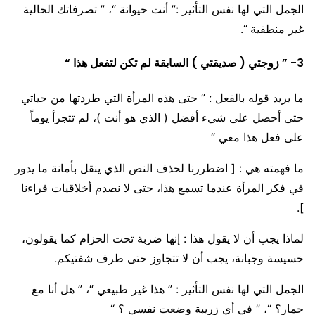
الجمل التي لها نفس التأثير :” أنت حيوانة “، ” تصرفاتك الحالية
غير منطقية “.
3- ” زوجتي ( صديقتي ) السابقة لم تكن لتفعل هذا “
ما يريد قوله بالفعل : ” حتى هذه المرأة التي طردتها من حياتي
حتى أحصل على شيء أفضل ( الذي هو أنت )، لم تتجرأ يوماً
على فعل هذا معي “
ما فهمته هي : [ اضطررنا لحذف النص الذي ينقل بأمانة ما يدور
في فكر المرأة عندما تسمع هذا، حتى لا نصدم أخلاقيات قراءنا
].
لماذا يجب أن لا يقول هذا : إنها ضربة تحت الحزام كما يقولون،
خسيسة وجبانة، يجب أن لا تتجاوز حتى طرف شفتيكم.
الجمل التي لها نفس التأثير : ” هذا غير طبيعي “، ” هل أنا مع
حمار؟ “، ” في أي زريبة وضعت نفسي ؟ “