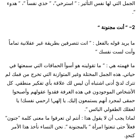
الجمل التي لها نفس التأثير : ” استرخي”، ” خذي نفساً “، ” هدوء
“.
2- ” أنت مجنونة “
ما يريد قوله بالفعل : ” انت تتصرفين بطريقة غير عقلانية تماماً
وأنت لست نفسك “
ما فهمته هي : ” ما تقولينه هو أسوأ الحماقات التي سمعتها في
حياتي. هذه الجمل المختلة وغير المتوازنة التي تخرج من فمك لم
تترك لديّ أدنى اشتباه أن ليس لك علاقة بأي تفكير منطقي. كل
الأشخاص الموجودون في هذه الغرفة فقدوا عقولهم وأصبحوا
حمقى لمجرد أنهم يستمعون إليك. يا إلهي! ارحمي نفسك! يا
لعقلك الطفولي البائس “.
لماذا يجب أن لا يقول هذا : أنتم لن تعرفوا ما معنى كلمة “جنون”
فعلاً حتى تنعتوا امرأة ” بالمجنونة “. نحن النساء نأخذ هذا الأمر
كتحدٍ.