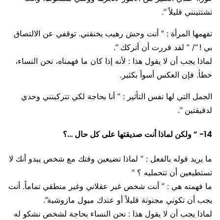
تشتتينني قليلاً “.
تفهمها المرأة : ” أنت وحش رهيب يخنقني. توقفي عن الالتصاق
بي ! “/ ” لقد قررت أن أتركك “.
لماذا يجب أن لا يقول هذا : لأنه إذا كان ما فهمناه، نحن النساء،
خطأ. فإن العكس أسوأ بكثير.
الجمل التي لها نفس التأثير : ” أنا بحاجة لكي تتركينني وحدي
لدقيقتين “.
14- ” ولكن لماذا أنت صديقتها على كل حال …؟
ما يريد قوله بالفعل : ” لماذا تضيعين وقتك مع شخص يبدو أنك لا
تستطيعين أن تتحمليه ؟ “
ما فهمته هي : ” أنت شخص غير عقلاني وغير منطقي تماماً. أنت
يجب أن تكوني مجنونة قليلاً أو عندك ميول مازوشية”.
لماذا يجب أن لا يقول هذا : نحن النساء بحاجة لشخص نشكو له