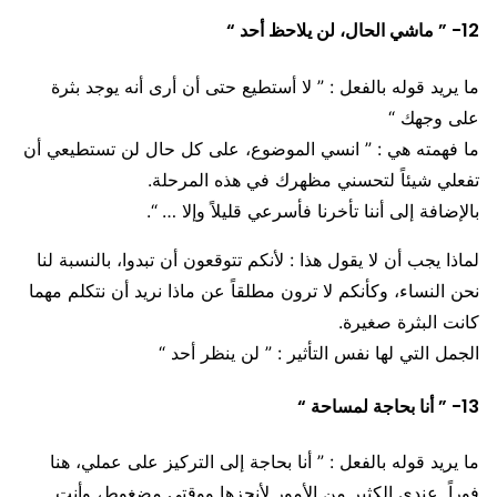
12- ” ماشي الحال، لن يلاحظ أحد “
ما يريد قوله بالفعل : ” لا أستطيع حتى أن أرى أنه يوجد بثرة
على وجهك “
ما فهمته هي : ” انسي الموضوع، على كل حال لن تستطيعي أن
تفعلي شيئاً لتحسني مظهرك في هذه المرحلة.
بالإضافة إلى أننا تأخرنا فأسرعي قليلاً وإلا … “.
لماذا يجب أن لا يقول هذا : لأنكم تتوقعون أن تبدوا، بالنسبة لنا
نحن النساء، وكأنكم لا ترون مطلقاً عن ماذا نريد أن نتكلم مهما
كانت البثرة صغيرة.
الجمل التي لها نفس التأثير : ” لن ينظر أحد “
13- ” أنا بحاجة لمساحة “
ما يريد قوله بالفعل : ” أنا بحاجة إلى التركيز على عملي، هنا
فوراً. عندي الكثير من الأمور لأنجزها ووقتي مضغوط، وأنت