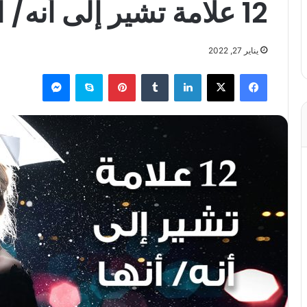
12 علامة تشير إلى أنه/ أنها حب حياتك
يناير 27, 2022
فيسبوك
X
لينكدإن
بينتيريست
سكايب
ماسنجر