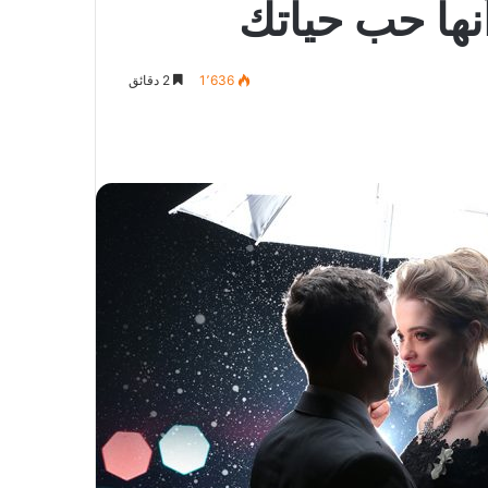
1٬636
2 دقائق