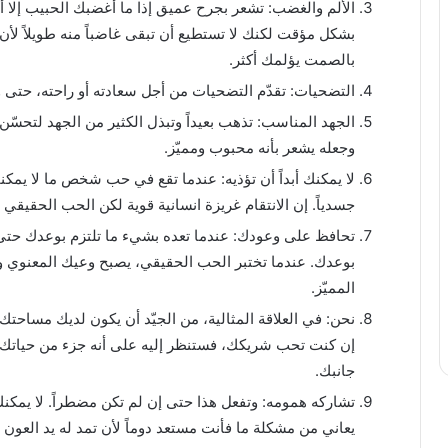
الألم والغضب: تشعر بجرح عميق إذا ما أغضبك الحبيب إلا أنّ أ
بشكل مؤقت لكنك لا تستطيع أن تبقى غاضباً منه طويلاً لأ
بالصمت يؤلمك أكثر.
التضحيات: تقدّم التضحيات من أجل سعادته أو راحته، حتى و
الجهد المناسب: تذهب بعيداً وتبذل الكثير من الجهد لتحسّن 
وجعله يشعر بأنه محبوب ومميّز.
لا يمكنك أبداً أن تؤذيه: عندما تقع في حب شخص ما لا يمكنك
جسدياً. إن الانتقام غريزة انسانية قوية لكن الحب الحقيقي 
تحافظ على وعودك: عندما تعده بشيء ما تلتزم بوعدك حتى 
بوعدك. عندما تختبر الحب الحقيقي، يصبح وعيك المعنوي والأ
المميّز.
نحن: في العلاقة المثالية، من الجيّد أن يكون لديك مساح
إن كنت تحب شريكك، فستنظر إليه على أنه جزء من حياتك. وع
جانبك.
تشاركه همومه: وتفعل هذا حتى إن لم تكن مضطراً. لا يمكنك
يعاني من مشكلة ما فأنت مستعد دوماً لأن تمد له يد العو