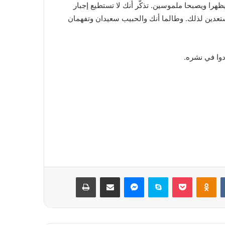
هرا ويصبحا ملموسين. تذكّر أنك لا تستطيع إجبار
مستعدين لذلك. وطالما أنك والحبيب سعيدان وتفهمان
بوكيت
Odnoklassniki
سكايب
ماسنجر
مشاركة عبر البريد
طباعة