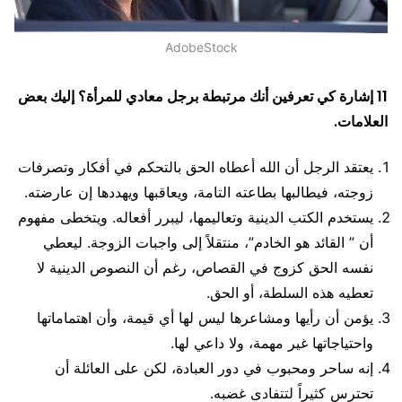
AdobeStock
11 إشارة كي تعرفين أنك مرتبطة برجل معادي للمرأة؟ إليك بعض
العلامات.
يعتقد الرجل أن الله أعطاه الحق بالتحكم في أفكار وتصرفات
زوجته، فيطالبها بطاعته التامة، ويعاقبها ويهددها إن عارضته.
يستخدم الكتب الدينية وتعاليمها، ليبرر أفعاله. ويتخطى مفهوم
أن ” القائد هو الخادم”، منتقلاً إلى واجبات الزوجة. ليعطي
نفسه الحق كزوج في القصاص، رغم أن النصوص الدينية لا
تعطيه هذه السلطة، أو الحق.
يؤمن أن رأيها ومشاعرها ليس لها أي قيمة، وأن اهتماماتها
واحتياجاتها غير مهمة، ولا داعي لها.
إنه ساحر ومحبوب في دور العبادة، لكن على العائلة أن
تحترس كثيراً لتتفادى غضبه.