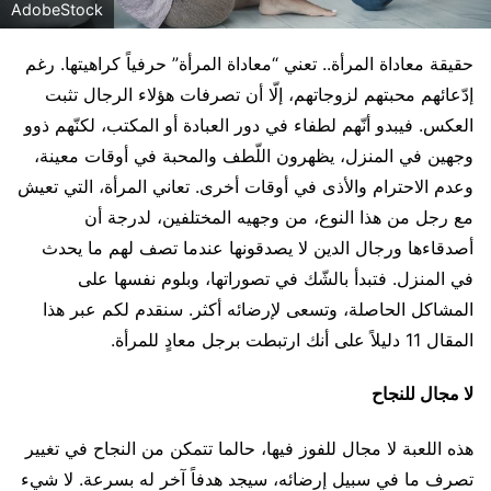
AdobeStock
حقيقة معاداة المرأة.. تعني “معاداة المرأة” حرفياً كراهيتها. رغم
إدّعائهم محبتهم لزوجاتهم، إلّا أن تصرفات هؤلاء الرجال تثبت
العكس. فيبدو أنّهم لطفاء في دور العبادة أو المكتب، لكنّهم ذوو
وجهين في المنزل، يظهرون اللّطف والمحبة في أوقات معينة،
وعدم الاحترام والأذى في أوقات أخرى. تعاني المرأة، التي تعيش
مع رجل من هذا النوع، من وجهيه المختلفين، لدرجة أن
أصدقاءها ورجال الدين لا يصدقونها عندما تصف لهم ما يحدث
في المنزل. فتبدأ بالشّك في تصوراتها، وبلوم نفسها على
المشاكل الحاصلة، وتسعى لإرضائه أكثر. سنقدم لكم عبر هذا
المقال 11 دليلاً على أنك ارتبطت برجل معادٍ للمرأة.
لا مجال للنجاح
هذه اللعبة لا مجال للفوز فيها، حالما تتمكن من النجاح في تغيير
تصرف ما في سبيل إرضائه، سيجد هدفاً آخر له بسرعة. لا شيء