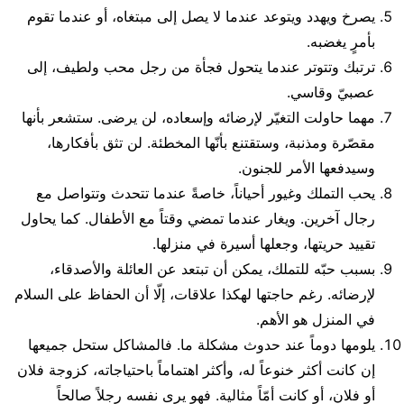
يصرخ ويهدد ويتوعد عندما لا يصل إلى مبتغاه، أو عندما تقوم
بأمرٍ يغضبه.
ترتبك وتتوتر عندما يتحول فجأة من رجل محب ولطيف، إلى
عصبيّ وقاسي.
مهما حاولت التغيّر لإرضائه وإسعاده، لن يرضى. ستشعر بأنها
مقصّرة ومذنبة، وستقتنع بأنّها المخطئة. لن تثق بأفكارها،
وسيدفعها الأمر للجنون.
يحب التملك وغيور أحياناً، خاصةً عندما تتحدث وتتواصل مع
رجال آخرين. ويغار عندما تمضي وقتاً مع الأطفال. كما يحاول
تقييد حريتها، وجعلها أسيرة في منزلها.
بسبب حبّه للتملك، يمكن أن تبتعد عن العائلة والأصدقاء،
لإرضائه. رغم حاجتها لهكذا علاقات، إلّا أن الحفاظ على السلام
في المنزل هو الأهم.
يلومها دوماً عند حدوث مشكلة ما. فالمشاكل ستحل جميعها
إن كانت أكثر خنوعاً له، وأكثر اهتماماً باحتياجاته، كزوجة فلان
أو فلان، أو كانت أمّاً مثالية. فهو يرى نفسه رجلاً صالحاً