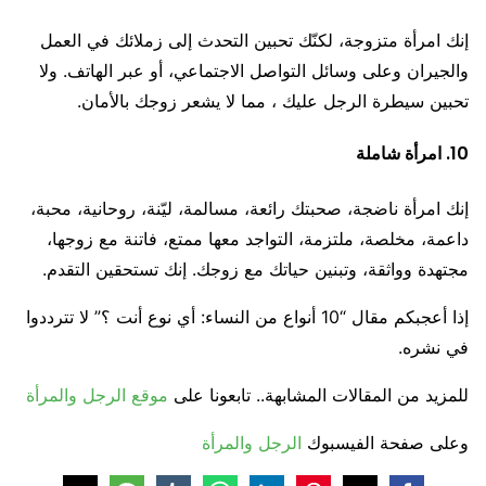
إنك امرأة متزوجة، لكنّك تحبين التحدث إلى زملائك في العمل
والجيران وعلى وسائل التواصل الاجتماعي، أو عبر الهاتف. ولا
تحبين سيطرة الرجل عليك ، مما لا يشعر زوجك بالأمان.
10. امرأة شاملة
إنك امرأة ناضجة، صحبتك رائعة، مسالمة، ليّنة، روحانية، محبة،
داعمة، مخلصة، ملتزمة، التواجد معها ممتع، فاتنة مع زوجها،
مجتهدة وواثقة، وتبنين حياتك مع زوجك. إنك تستحقين التقدم.
إذا أعجبكم مقال “10 أنواع من النساء: أي نوع أنت ؟” لا تترددوا
في نشره.
للمزيد من المقالات المشابهة.. تابعونا على
موقع الرجل والمرأة
وعلى صفحة الفيسبوك
الرجل والمرأة