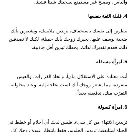
واليأس، ويصبح غير مستمتع بصحبتك شيئاً فشيئاً.
4. قليلة الثقة بنفسها
تنظرين إلى نفسك باستخفاف، ترتدين ملابسك، وتشعرين بأنك
ضحية يؤسف عليها. يخبرك زوجك بأنك جميلة، لكنك لا تصدقين
ذلك. فعدم تقديرك لذاتك، يجعلك تبدين أقل جاذبية.
5. امرأة مستقلة
أنت معتادة على الاستقلال مادياً، واتخاذ القرارات، والعيش
منفردة، مما يشعر زوجك أنك لست بحاجة إليه. وعند محاولته
التقرّب منك، تدفعينه بعيداً.
6. امرأة كسولة
تريدين الانتهاء من كل شيء. فليس لديك أي أحلام أو خطط في
الحياة لمتابعتها. تريدين الجلوس فقط بانتظار عودة زوجك كل