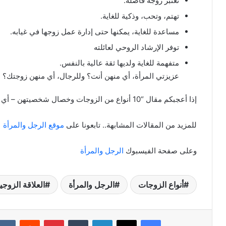
تعتبر زوجة فاضلة.
تهتم، وتحب، وذكية للغاية.
مساعدة للغاية، يمكنها حتى إدارة عمل زوجها في غيابه.
توفر الإرشاد الروحي لعائلته
متفهمة للغاية ولديها ثقة عالية بالنفس.
عزيزتي المرأة، أي منهن أنت؟ وللرجال، أي منهن زوجتك؟
إذا أعجبكم مقال “10 أنواع من الزوجات وخصال شخصيتهن – أي منهن زوجتك؟” لا تترددوا في نشره.
للمزيد من المقالات المشابهة.. تابعونا على
موقع الرجل والمرأة
وعلى صفحة الفيسبوك
الرجل والمرأة
أنواع الزوجات
الرجل والمرأة
العلاقة الزوجي
فيسبوك
X
لينكدإن
بينتيريست