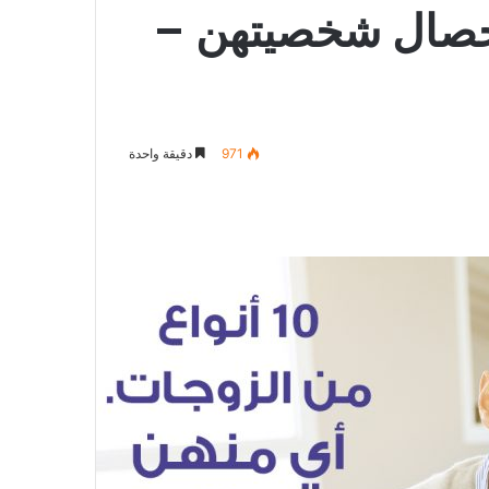
 وخصال شخصيتهن –
971
دقيقة واحدة