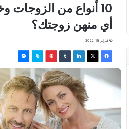
10 أنواع من الزوجات
أي منهن زوجتك؟
فبراير 15, 2022
فيسبوك
X
لينكدإن
بينتيريست
سكايب
ماسنجر