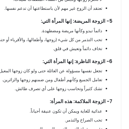
تعتقد أن الزوج غير مهم لأن باستطاعتها أن تدعم نفسها.
5- الزوجة المريضة: إنها المرأة التي:
دائماً تبدو وكأنها مريضة ومضطهدة.
تحب التذمر من كل شيء (زوجها، وأطفالها، والأقرباء أو ح
تخاف دائماً وتعيش في قلق.
6- الزوجة الناظرة: إنها المرأة التي:
تجعل نفسها مسؤولة عن العائلة حتى ولو كان زوجها المعيل 
تعامل الجميع وكأنهم أطفال ومن ضمنهم زوجها والزائرين.
تشك كثيراً وتحاسب زوجها على أي تصرف طائش.
7- الزوجة الملاكمة: هذه المرأة:
عدائية للغاية ويمكن أن تكون عنيقة أحياناً.
تحب الصراخ والتذمر.
تؤمن بمقولة العين بالعين والسن بالسن.