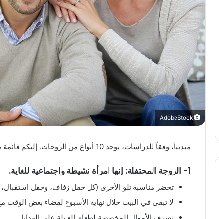
AdobeStock
مبدئياً، وفقاً للدراسات، يوجد 10 أنواع من الزوجات. إليكم قائمة بهن أدناه:
1- الزوجة المحتفلة: إنها امرأة نشيطة واجتماعية للغاية.
تحضر مناسبة تلو الأخرى (كل حفل زفاف، وحفل استقبال، وتغ
لا تبقى في البيت خلال نهاية الأسبوع لقضاء بعض الوقت مع 
تصرف الأموال المخصصة لطعام العائلة على الهدايا.