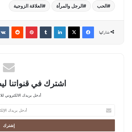
الحب
الرجل والمرأة
العلاقة الزوجية
فيسبوك
X
لينكدإن
بينتيريست
شاركها
اشترك في قنواتنا ل
أدخل بريدك الالكتروني للا
أدخل
بريدك
الإلكتروني