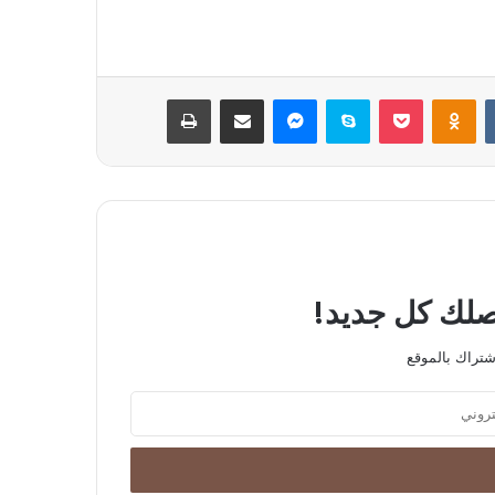
بوكيت
Odnoklassniki
سكايب
ماسنجر
مشاركة عبر البريد
طباعة
يصلك كل جديد!
شتراك بالموقع