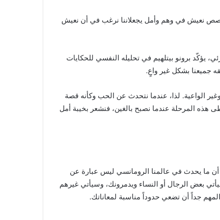
القصص نعيش في وهم وأمل يجعلاننا نرغب في أن نعيش
 يؤكّد برونو بيتلهيم في تحليله النفسي للحكايات
ه جميعنا بشكل غير واعٍ.
وغير الواعية. لذا، عندما نتحدث عن الحب وكأنه قصة
طى هذه المرحلة عندما نصبح بالغين، فنشعر بخيبة أمل
أن ما يحدث في عالمنا الرومانسي ليس عبارة عن
 سيأتي بعض الرجال أو النساء ويدمرونك، وسيأتي غيرهم
مهم جداً أن تضعي حدوداً مناسبة لمعاناتك.