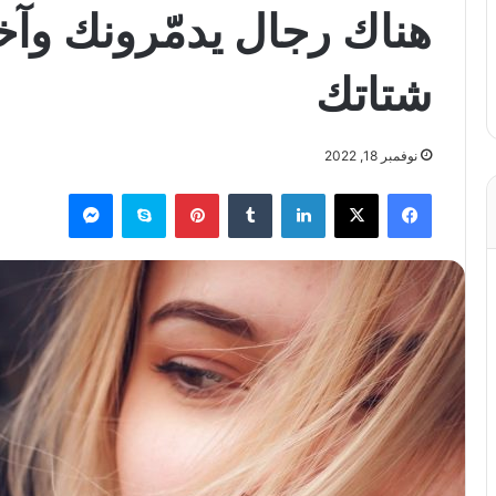
هناك رجال يدمّرونك وآ
شتاتك
نوفمبر 18, 2022
فيسبوك
X
لينكدإن
بينتيريست
سكايب
ماسنجر