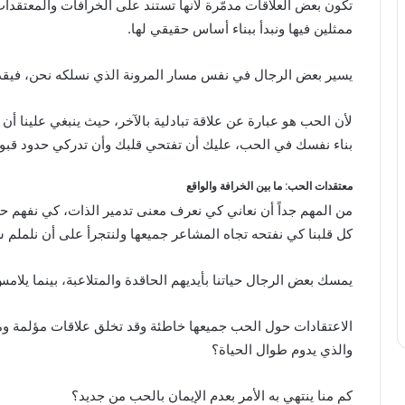
تكون بعض العلاقات مدمّرة لأنها تستند على الخرافات والمعتقدا
ممثلين فيها ونبدأ ببناء أساس حقيقي لها.
يسير بعض الرجال في نفس مسار المرونة الذي نسلكه نحن، فيقدّمون
لأن الحب هو عبارة عن علاقة تبادلية بالآخر، حيث ينبغي علينا أن 
بناء نفسك في الحب، عليك أن تفتحي قلبك وأن تدركي حدود قبو
معتقدات الحب: ما بين الخرافة والواقع
من المهم جداً أن نعاني كي نعرف معنى تدمير الذات، كي نفهم حدو
كل قلبنا كي نفتحه تجاه المشاعر جميعها ولنتجرأ على أن نلملم ش
يمسك بعض الرجال حياتنا بأيديهم الحاقدة والمتلاعبة، بينما يلامس
الاعتقادات حول الحب جميعها خاطئة وقد تخلق علاقات مؤلمة ومد
والذي يدوم طوال الحياة؟
كم منا ينتهي به الأمر بعدم الإيمان بالحب من جديد؟