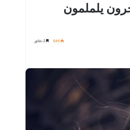
خرون يلملمون
646
2 دقائق