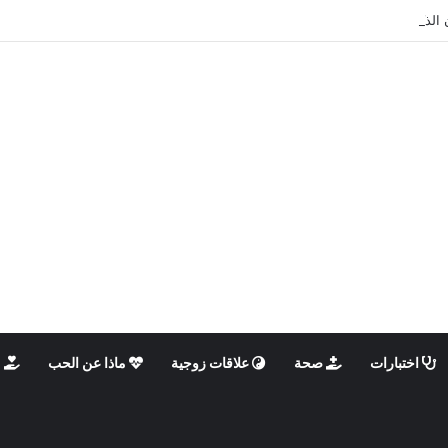
 الذكوري والأنثوي داخلنا، ما الذي يحدث؟
اختبارات
صحة
علاقات زوجية
ماذا عن الحب
م