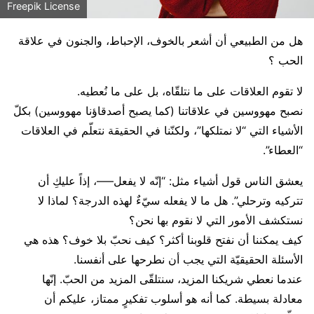
Freepik License
هل من الطبيعي أن أشعر بالخوف، الإحباط، والجنون في علاقة
الحب ؟
لا تقوم العلاقات على ما نتلقّاه، بل على ما نُعطيه.
نصبح مهووسين في علاقاتنا (كما يصبح أصدقاؤنا مهووسين) بكلّ
الأشياء التي “لا نمتلكها”، ولكنّنا في الحقيقة نتعلّم في العلاقات
“العطاء”.
يعشق الناس قول أشياء مثل: “إنّه لا يفعل—–، إذاً عليكِ أن
تتركيه وترحلي”. هل ما لا يفعله سيّءٌ لهذه الدرجة؟ لماذا لا
نستكشف الأمور التي لا نقوم بها نحن؟
كيف يمكننا أن نفتح قلوبنا أكثر؟ كيف نحبّ بلا خوف؟ هذه هي
الأسئلة الحقيقيّة التي يجب أن نطرحها على أنفسنا.
عندما نعطي شريكنا المزيد، سنتلقّى المزيد من الحبّ. إنّها
معادلة بسيطة. كما أنه هو أسلوب تفكيرٍ ممتاز، عليكم أن