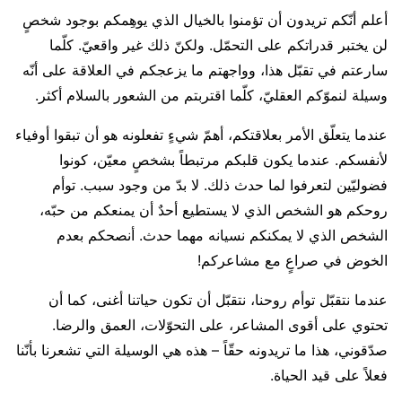
أعلم أنّكم تريدون أن تؤمنوا بالخيال الذي يوهِمكم بوجود شخصٍ
لن يختبر قدراتكم على التحمّل. ولكنّ ذلك غير واقعيّ. كلّما
سارعتم في تقبّل هذا، وواجهتم ما يزعجكم في العلاقة على أنّه
وسيلة لنموّكم العقليّ، كلّما اقتربتم من الشعور بالسلام أكثر.
عندما يتعلّق الأمر بعلاقتكم، أهمّ شيءٍ تفعلونه هو أن تبقوا أوفياء
لأنفسكم. عندما يكون قلبكم مرتبطاً بشخصٍ معيّن، كونوا
فضوليّين لتعرفوا لما حدث ذلك. لا بدّ من وجود سبب. توأم
روحكم هو الشخص الذي لا يستطيع أحدٌ أن يمنعكم من حبّه،
الشخص الذي لا يمكنكم نسيانه مهما حدث. أنصحكم بعدم
الخوض في صراعٍ مع مشاعركم!
عندما نتقبّل توأم روحنا، نتقبّل أن تكون حياتنا أغنى، كما أن
تحتوي على أقوى المشاعر، على التحوّلات، العمق والرضا.
صدّقوني، هذا ما تريدونه حقّاً – هذه هي الوسيلة التي تشعرنا بأنّنا
فعلاً على قيد الحياة.