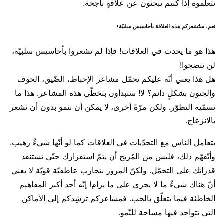
تتعلّموه إذا كنتم تبحثون عن علاقةٍ ناجحة.
نعم، ستُشعركم هذه العلاقة بأحاسيس سلبيّة!
هذا هو ما يحدث في العلاقات! فإذا لم تشعروا بأحاسيس سلبيّة،
لن تنضجوا!
هل هذا يعني أنّه عليكم تحمّل مشاعر الإحباط، الضّيق، الخوف
والجنون بشكلٍ دائم؟ لا! ستبدأون بتخطّي هذه المشاعر. هذا ما
نسمّيه التطوّر. ولكن مرّةً أخرى، لا يمكن أن ننمو بدون أن نشعر
بالانزعاج.
يتعامل الناس مع التحدّيات في العلاقات كما لو أنّها شيءٌ رهيب.
وأتّفهّم ذلك، فليس من المُريح أن يتمّ استفزازك حتّى تستنفد
قدراتك على التحمّل. ولكنّ المرور بتجارب عاطفيّة قويّة لا يعني
أنّ هناك شيءٌ ما لا يجري على ما يرام! إنّه أحد أكبر المفاهيم
الخاطئة فيما يتعلّق بالحب. فمشاعركم ترشِدكم إلى الأماكن
التي تتواجد فيها مساحة للنّمو.