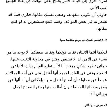
امرأة أخرى إلى حياته. الأمر يحتاج بعض الوقت كي يعتاد الجميع
على الأمر.
حاولي أن تكوني متفهمة، وضعي نفسكِ مكانها. فكري فيما قد
تشعر به في بعض المواقف وفيما كنتِ ستشعرين به لو كنتِ
مكانها.
2- لا تضعي نفسكِ في موضع منافسة معها
لديكما أنتما الاثنتان نقاط قوتكما ونقاط ضعفكما. لا يوجد ما هو
سيء في الأمر، لذا لا تضيعي وقتكِ في محاولة التغلب عليها.
حماتي تطهو بشكلٍ ممتاز. أنا لا أستطيع القيام بذلك. لا داعي
لتضييع وقتي في القلق لمجرد أنها أفضل مني في أحد المجالات.
عوضاً عن محاولة أن أصبح أفضل منها، بإمكاني أن أسألها عن
بعض وصفاتها المفضلة وأن أطلب منها بعض النصائح لجعل
وجباتي ألذ.
3- تعرفي عليها أكثر