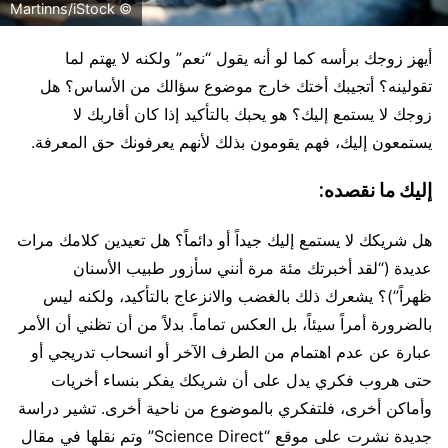
© Martinns/iStock
أيهز زوجك برأسه كما لو أنه يقول “نعم” ولكنه لا يهتم لما
تقولينه؟ أتجيبك أختك خارج موضوع سؤالك من الأساس؟ هل
زوجك لا يستمع إليك؟ هو يحبك بالتأكيد إذا كان أقاربك لا
يستمعون إليك، فهم يقومون بذلك لأنهم يعرفونك حق المعرفة.
إليك ما نقصده:
هل شريكك لا يستمع إليك جيداً أو دائماً؟ هل تعيدين كلامك مرات
عديدة (“لقد أخبرتك مئة مرة أنني سأزور طبيب الأسنان
ظهراً”)؟ يشعرك ذلك بالغضب والانزعاج بالتأكيد، ولكنه ليس
بالضرورة أمراً سيئاً، بل العكس تماماً. بدلاً من أن تظني أن الأمر
عبارة عن عدم اهتمام من الطرف الآخر أو انسحاب تدريجي أو
حتى هروب فكري يدل على أن شريكك يفكر بنساء أخريات
وأماكن أخرى، فلتفكري بالموضوع من ناحية أخرى. تشير دراسة
جديدة نشرت على موقع “Science Direct” وتم نقلها في مقال