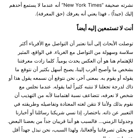
نشرته صحيفة “New York Times” أنه عندما لا يستمع أحدهم
إليك (جيداً) ، فهذا يعني أنه يعرفك (حق المعرفة).
أنت لا تستمعين إليه أيضاً
توصلت الأبحاث إلى أننا نعتبر أن التواصل مع الأقرباء أكثر
سلاسة وسهولة من التواصل مع الغرباء. في الواقع، المثير
للإهتمام هنا هو أن العكس يحدث يومياً. كلما زادت معرفتنا
بشخص ما وأصبح أقرب إلينا، يصبح أسهل بكثير أن نتوقع ما
يقوله أو يقوم به. بمعنى آخر، نحن نتوقع أن نسمعه يقول هذا أو
ذاك لدرجة تجعلنا لا ننتبه كثيراً لما يقوله. عندما نجلس مع
شخص لا نعرفه، تتضاعف نسبة اهتمامنا لأنه من التهذيب أن
نقوم بذلك ولأننا لا نتقن لغته المعتادة وتفاصيله وطريقته في
التعبير عن ذاته. باختصار، إذا نسي شريكنا رسائلنا أو أخبارنا
وجدولنا الزمني… فالسبب هو أننا قريبان جداً من بعضنا البعض.
هو يخمّن تصرفاتنا وأفعالنا، ولهذا السبب، نحن نبذل جهداً أقل