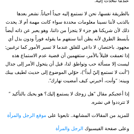
عندما نتحدث إليه.
بالطريقة نفسها، نحن لا نستمع إليه جيداً أحياناً. نشعر بعدها
بالذنب لأننا نسينا معلومات محددة سواء كانت مهمة أم لا. يحدث
ذلك لأن شريكنا هو جزء لا يتجزأ من ذاتنا، وهو يعبر عن ذاته أيضاً
بأبسط الطرق لأنه يظن أننا سنفهم ما يقوله فوراً ودون بذل أي
مجهود. باختصار، لا داعي للقلق عندما لا تسير الأمور كما ترغبين:
إذا تعمقت قليلاً بالأمر، ستفهمين أن قضية عدم الاستماع هذه
ليست إلا مسألة حب وتواطؤ. لذا، قبل أن يتحول الأمر إلى جدال
(“أنت لا تستمع إليّ أبداً”)، حوّلي الموضوع إلى حديث لطيف بينك
وبينه: “وأنت، أخبرني كيف أمضيت نهارك”.
إذا أعجبكم مقال “هل زوجك لا يستمع إليك؟ هو يحبك بالتأكيد ”
لا تترددوا في نشره.
للمزيد من المقالات المشابهة.. تابعونا على
موقع الرجل والمرأة
وعلى صفحة الفيسبوك
الرجل والمرأة